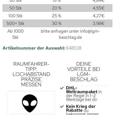
30 Stk
15 %
4,84
€
50 Stk
20 %
4,55
€
100 Stk
25 %
4,27
€
500+ Stk
30 %
3,98
€
Ab 1000
bitte anfragen unter
info@lgm-
Stk
beschlag.de
Artikelnummer der Auswahl:
648538
RAUMFAHRER-
DEINE
TIPP:
VORTEILE BEI
LOCHABSTAND
LGM-
PRÄZISE
BESCHLAG
MESSEN
DHL-
Weltraumpaket
in
der Regel in 1–2
Werktage bei dir
Kein Krieg der
Rabatte
du
bekommst immer