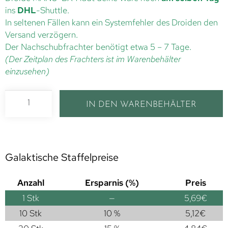
ins
DHL
-Shuttle.
In seltenen Fällen kann ein Systemfehler des Droiden den
Versand verzögern.
Der Nachschubfrachter benötigt etwa 5 – 7 Tage.
(Der Zeitplan des Frachters ist im Warenbehälter
einzusehen)
IN DEN WARENBEHÄLTER
Galaktische Staffelpreise
Anzahl
Ersparnis (%)
Preis
1
Stk
—
5,69
€
10 Stk
10 %
5,12
€