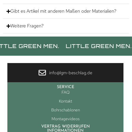
Gibt es Artikel mit anderen Maßen oder Materialien?
Weitere Fragen?
GREEN MEN.
LITTLE GREEN MEN.
LITT
info@lgm-beschlag.de
SERVICE
FAQ
Kontakt
Bohrschablonen
Montagevideos
VERTRAG WIDERRUFEN
INFORMATIONEN