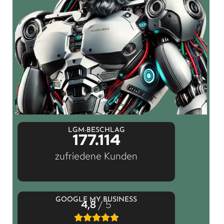
LGM-BESCHLAG
177.114
zufriedene Kunden
GOOGLE MY BUSINESS
4,8
/ 5