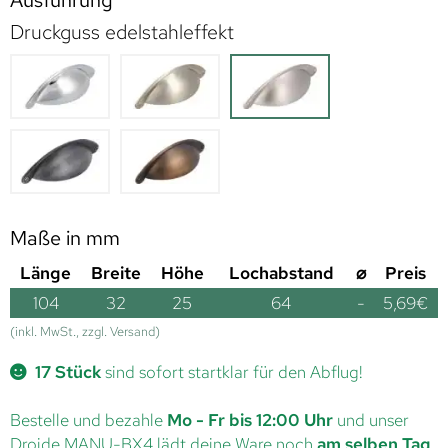
Ausführung
Druckguss edelstahleffekt
Maße in mm
Länge
Breite
Höhe
Lochabstand
⌀
Preis
104
32
25
64
-
5,69
€
(inkl. MwSt., zzgl. Versand)
17 Stück
sind sofort startklar für den Abflug!
Bestelle und bezahle
Mo - Fr bis 12:00 Uhr
und unser
Droide MANU-BX4 lädt deine Ware noch
am selben Tag