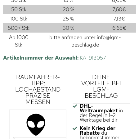
30 Stk
15 %
8,08
€
50 Stk
20 %
7,60
€
100 Stk
25 %
7,13
€
500+ Stk
30 %
6,65
€
Ab 1000
bitte anfragen unter
info@lgm-
Stk
beschlag.de
Artikelnummer der Auswahl:
KA-913057
RAUMFAHRER-
DEINE
TIPP:
VORTEILE BEI
LOCHABSTAND
LGM-
PRÄZISE
BESCHLAG
MESSEN
DHL-
Weltraumpaket
in
der Regel in 1–2
Werktage bei dir
Kein Krieg der
Rabatte
du
bekommst immer