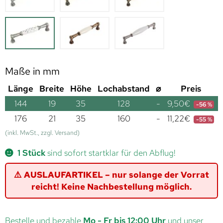
Maße in mm
Länge
Breite
Höhe
Lochabstand
⌀
Preis
144
19
35
128
-
9,50
€
-56 %
176
21
35
160
-
11,22
€
-55 %
(inkl. MwSt., zzgl. Versand)
1 Stück
sind sofort startklar für den Abflug!
⚠️ AUSLAUFARTIKEL – nur solange der Vorrat
reicht! Keine Nachbestellung möglich.
Bestelle und bezahle
Mo - Fr bis 12:00 Uhr
und unser