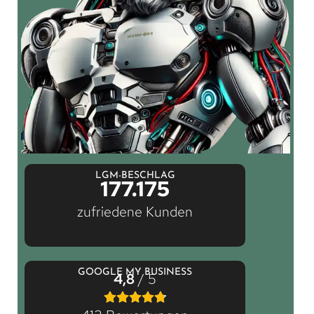
LGM-BESCHLAG
177.175
zufriedene Kunden
GOOGLE MY BUSINESS
4,8
/ 5