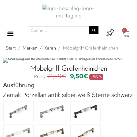
0
Start
/
Marken
/
Karan
/
Möbelgriff Gräfenhainichen
Möbelgriff Gräfenhainichen
21,59
€
9,50
€
-56 %
Ausführung
Zamak Porzellan antik silber weiß Sterne schwarz