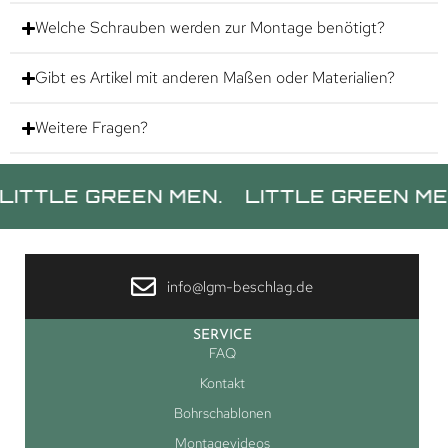
Welche Schrauben werden zur Montage benötigt?
Gibt es Artikel mit anderen Maßen oder Materialien?
Weitere Fragen?
E GREEN MEN.
LITTLE GREEN MEN.
L
info@lgm-beschlag.de
SERVICE
FAQ
Kontakt
Bohrschablonen
Montagevideos