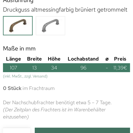
Ausführung
Druckguss altmessingfarbig brüniert getrommelt
Maße in mm
Länge
Breite
Höhe
Lochabstand
⌀
Preis
107
13
34
96
-
11,39
€
(inkl. MwSt., zzgl. Versand)
0 Stück
im Frachtraum
Der Nachschubfrachter benötigt etwa 5 – 7 Tage.
(Der Zeitplan des Frachters ist im Warenbehälter
einzusehen)