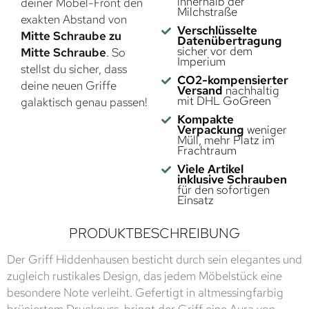
innerhalb der
deiner Möbel-Front den
Milchstraße
exakten Abstand von
Verschlüsselte
Mitte Schraube zu
Datenübertragung
sicher vor dem
Mitte Schraube
. So
Imperium
stellst du sicher, dass
CO2-kompensierter
deine neuen Griffe
Versand
nachhaltig
mit DHL GoGreen
galaktisch genau passen!
Kompakte
Verpackung
weniger
Müll, mehr Platz im
Frachtraum
Viele Artikel
inklusive Schrauben
für den sofortigen
Einsatz
PRODUKTBESCHREIBUNG
Der Griff Hiddenhausen besticht durch sein elegantes und
zugleich rustikales Design, das jedem Möbelstück eine
besondere Note verleiht. Gefertigt in altmessingfarbig