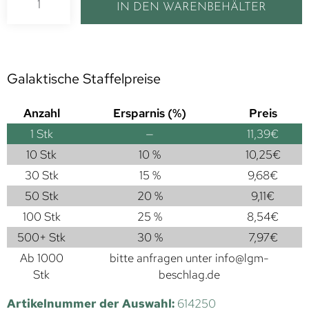
IN DEN WARENBEHÄLTER
Galaktische Staffelpreise
Anzahl
Ersparnis (%)
Preis
1
Stk
—
11,39
€
10 Stk
10 %
10,25
€
30 Stk
15 %
9,68
€
50 Stk
20 %
9,11
€
100 Stk
25 %
8,54
€
500+ Stk
30 %
7,97
€
Ab 1000
bitte anfragen unter
info@lgm-
Stk
beschlag.de
Artikelnummer der Auswahl:
614250