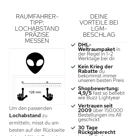
RAUMFAHRER-
DEINE
TIPP:
VORTEILE BEI
LOCHABSTAND
LGM-
PRÄZISE
BESCHLAG
MESSEN
DHL-
Weltraumpaket
in
der Regel in 1–2
Werktage bei dir
Kein Krieg der
Rabatte
du
bekommst immer
unseren besten Preis
Shopbewertung:
4,9/5
fast so beliebt
wie Buzz Lightyear
Vertrauen seit
Um den passenden
2009
über 150.000
Bestellungen ins All
Lochabstand
zu
geschickt
ermitteln, misst du am
30 Tage
besten auf der Rückseite
Rückgaberecht