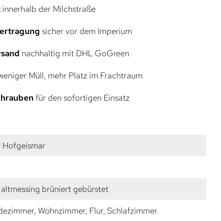
t
innerhalb der Milchstraße
bertragung
sicher vor dem Imperium
rsand
nachhaltig mit DHL GoGreen
eniger Müll, mehr Platz im Frachtraum
Schrauben
für den sofortigen Einsatz
f Hofgeismar
altmessing brüniert gebürstet
dezimmer, Wohnzimmer, Flur, Schlafzimmer