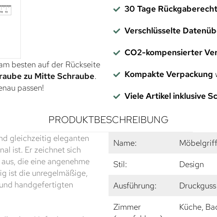
30 Tage Rückgaberech
Verschlüsselte Datenü
CO2-kompensierter Ve
 am besten auf der Rückseite
Kompakte Verpackung
w
raube zu Mitte Schraube
.
genau passen!
Viele Artikel inklusive 
PRODUKTBESCHREIBUNG
nd gleichzeitig eleganten
Name:
Möbelgrif
l ist. Er zeichnet sich
 aus, die eine angenehme
Stil:
Design
ig ist die unregelmäßige,
n und handgefertigten
Ausführung:
Druckguss 
Zimmer
Küche, Ba