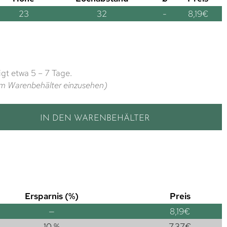
23
32
-
8,19
€
gt etwa 5 – 7 Tage.
t im Warenbehälter einzusehen)
IN DEN WARENBEHÄLTER
Ersparnis (%)
Preis
—
8,19
€
10 %
7,37
€