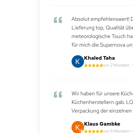
Absolut empfehlenswert! Di
Lieferung top, Qualität üb
meteorologische Touch hat 
für mich die Supernova un
Khaled Taha
vor 2 Monaten ·
Wir haben für unsere Küche
Küchenherstellern gab. LG
Verpackung der einzelnen G
Klaus Gambke
vor 6 Monaten ·