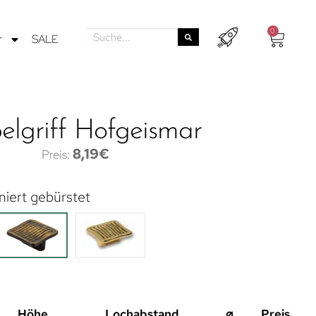
0
r
SALE
lgriff Hofgeismar
8,19
€
niert gebürstet
Höhe
Lochabstand
⌀
Preis