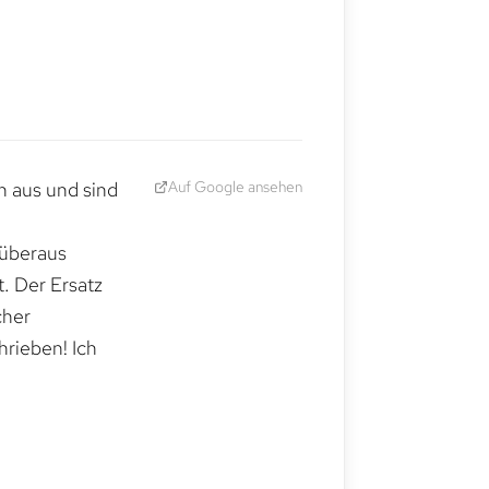
Auf Google ansehen
h aus und sind
 überaus
. Der Ersatz
cher
hrieben! Ich