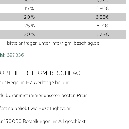
15 %
6,96
€
20 %
6,55
€
25 %
6,14
€
30 %
5,73
€
bitte anfragen unter
info@lgm-beschlag.de
hl:
699336
VORTEILE BEI LGM-BESCHLAG
der Regel in 1–2 Werktage bei dir
du bekommst immer unseren besten Preis
ast so beliebt wie Buzz Lightyear
r 150.000 Bestellungen ins All geschickt