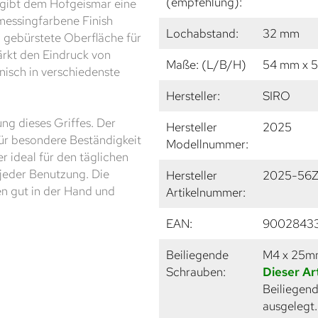
(empfehlung):
 gibt dem Hofgeismar eine
tmessingfarbene Finish
Lochabstand:
32 mm
nd gebürstete Oberfläche für
tärkt den Eindruck von
Maße: (L/B/H)
54 mm x 
nisch in verschiedenste
Hersteller:
SIRO
ng dieses Griffes. Der
Hersteller
2025
für besondere Beständigkeit
Modellnummer:
er ideal für den täglichen
i jeder Benutzung. Die
Hersteller
2025-56Z
n gut in der Hand und
Artikelnummer:
EAN:
9002843
Beiliegende
M4 x 25
Schrauben:
Dieser Ar
Beiliegend
ausgelegt