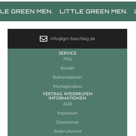
REEN MEN.
LITTLE GREEN MEN.
LITTL
info@lgm-beschlag.de
SERVICE
FAQ
Kontakt
Bohrschablonen
Montagevideos
VERTRAG WIDERRUFEN
INFORMATIONEN
AGB
Impressum
Datenschutz
Widerrufsrecht