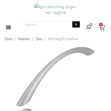
0
Start
/
Marken
/
Siro
/
Möbelgriff Itzehoe