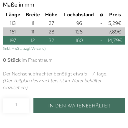
Maße in mm
Länge
Breite
Höhe
Lochabstand
⌀
Preis
113
11
27
96
-
5,29
€
161
11
28
128
-
7,89
€
197
12
32
160
-
14,79
€
(inkl. MwSt., zzgl. Versand)
0 Stück
im Frachtraum
Der Nachschubfrachter benötigt etwa 5 – 7 Tage.
(Der Zeitplan des Frachters ist im Warenbehälter
einzusehen)
IN DEN WARENBEHÄLTER