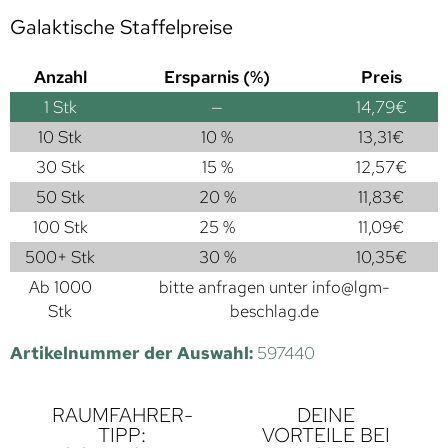
Galaktische Staffelpreise
Anzahl
Ersparnis (%)
Preis
1
Stk
—
14,79
€
10 Stk
10 %
13,31
€
30 Stk
15 %
12,57
€
50 Stk
20 %
11,83
€
100 Stk
25 %
11,09
€
500+ Stk
30 %
10,35
€
Ab 1000
bitte anfragen unter
info@lgm-
Stk
beschlag.de
Artikelnummer der Auswahl:
597440
RAUMFAHRER-
DEINE
TIPP:
VORTEILE BEI