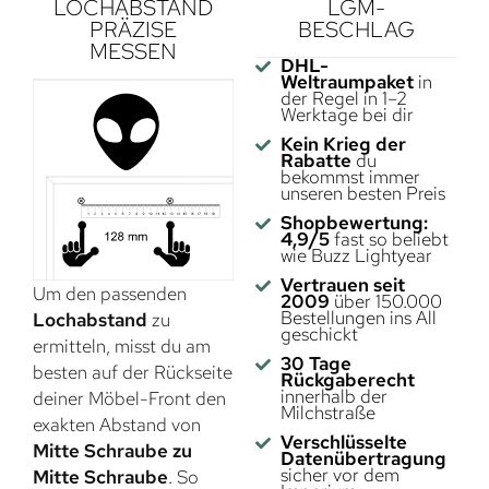
LOCHABSTAND
LGM-
PRÄZISE
BESCHLAG
MESSEN
DHL-
Weltraumpaket
in
der Regel in 1–2
Werktage bei dir
Kein Krieg der
Rabatte
du
bekommst immer
unseren besten Preis
Shopbewertung:
4,9/5
fast so beliebt
wie Buzz Lightyear
Vertrauen seit
Um den passenden
2009
über 150.000
Bestellungen ins All
Lochabstand
zu
geschickt
ermitteln, misst du am
30 Tage
besten auf der Rückseite
Rückgaberecht
innerhalb der
deiner Möbel-Front den
Milchstraße
exakten Abstand von
Verschlüsselte
Mitte Schraube zu
Datenübertragung
sicher vor dem
Mitte Schraube
. So