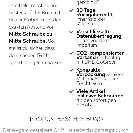
geschickt
ermitteln, misst du am
30 Tage
besten auf der Rückseite
Rückgaberecht
innerhalb der
deiner Möbel-Front den
Milchstraße
exakten Abstand von
Verschlüsselte
Mitte Schraube zu
Datenübertragung
sicher vor dem
Mitte Schraube
. So
Imperium
stellst du sicher, dass
CO2-kompensierter
deine neuen Griffe
Versand
nachhaltig
mit DHL GoGreen
galaktisch genau passen!
Kompakte
Verpackung
weniger
Müll, mehr Platz im
Frachtraum
Viele Artikel
inklusive Schrauben
für den sofortigen
Einsatz
PRODUKTBESCHREIBUNG
Der elegant gestaltete Griff Lauterbach überzeugt durch