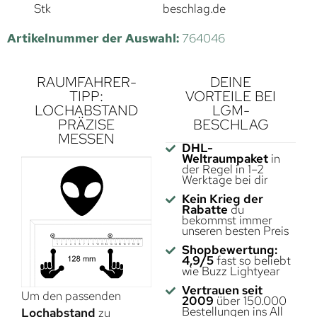
Stk
beschlag.de
Artikelnummer der Auswahl:
764046
RAUMFAHRER-
DEINE
TIPP:
VORTEILE BEI
LOCHABSTAND
LGM-
PRÄZISE
BESCHLAG
MESSEN
DHL-
Weltraumpaket
in
der Regel in 1–2
Werktage bei dir
Kein Krieg der
Rabatte
du
bekommst immer
unseren besten Preis
Shopbewertung:
4,9/5
fast so beliebt
wie Buzz Lightyear
Vertrauen seit
Um den passenden
2009
über 150.000
Bestellungen ins All
Lochabstand
zu