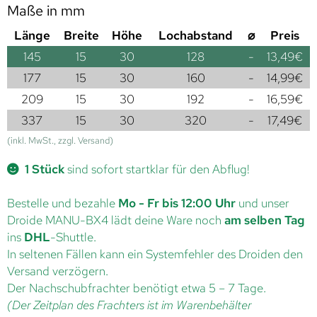
Maße in mm
Länge
Breite
Höhe
Lochabstand
⌀
Preis
145
15
30
128
-
13,49
€
177
15
30
160
-
14,99
€
209
15
30
192
-
16,59
€
337
15
30
320
-
17,49
€
(inkl. MwSt., zzgl. Versand)
1 Stück
sind sofort startklar für den Abflug!
Bestelle und bezahle
Mo - Fr bis 12:00 Uhr
und unser
Droide MANU-BX4 lädt deine Ware noch
am selben Tag
ins
DHL
-Shuttle.
In seltenen Fällen kann ein Systemfehler des Droiden den
Versand verzögern.
Der Nachschubfrachter benötigt etwa 5 – 7 Tage.
(Der Zeitplan des Frachters ist im Warenbehälter