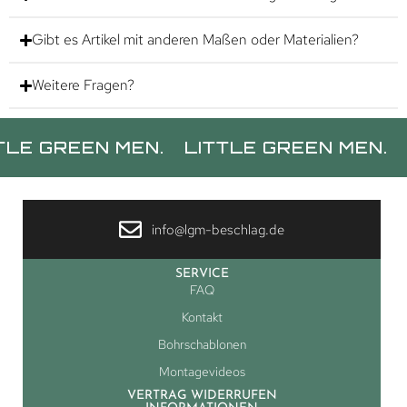
Gibt es Artikel mit anderen Maßen oder Materialien?
Weitere Fragen?
GREEN MEN.
LITTLE GREEN MEN.
LITT
info@lgm-beschlag.de
SERVICE
FAQ
Kontakt
Bohrschablonen
Montagevideos
VERTRAG WIDERRUFEN