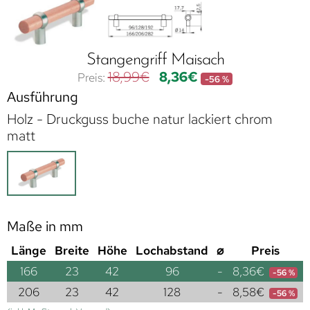
Stangengriff Maisach
18,99
€
8,36
€
-56 %
Ausführung
Holz - Druckguss buche natur lackiert chrom
matt
Maße in mm
Länge
Breite
Höhe
Lochabstand
⌀
Preis
166
23
42
96
-
8,36
€
-56 %
206
23
42
128
-
8,58
€
-56 %