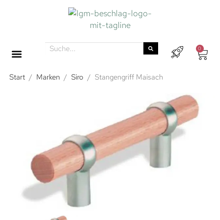
0
Start
/
Marken
/
Siro
/
Stangengriff Maisach