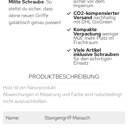
sicher vor dem
Mitte Schraube
. So
Imperium
stellst du sicher, dass
CO2-kompensierter
deine neuen Griffe
Versand
nachhaltig
mit DHL GoGreen
galaktisch genau passen!
Kompakte
Verpackung
weniger
Müll, mehr Platz im
Frachtraum
Viele Artikel
inklusive Schrauben
für den sofortigen
Einsatz
PRODUKTBESCHREIBUNG
Holz ist ein Naturprodukt
Abweichungen in Maserung und Farbe sind naturbedingt
nicht auszuschließen.
Name:
Stangengriff Maisach