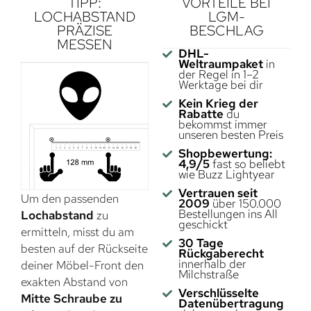
TIPP:
VORTEILE BEI
LOCHABSTAND
LGM-
PRÄZISE
BESCHLAG
MESSEN
DHL-
Weltraumpaket
in
der Regel in 1–2
Werktage bei dir
Kein Krieg der
Rabatte
du
bekommst immer
unseren besten Preis
Shopbewertung:
4,9/5
fast so beliebt
wie Buzz Lightyear
Vertrauen seit
Um den passenden
2009
über 150.000
Bestellungen ins All
Lochabstand
zu
geschickt
ermitteln, misst du am
30 Tage
besten auf der Rückseite
Rückgaberecht
innerhalb der
deiner Möbel-Front den
Milchstraße
exakten Abstand von
Verschlüsselte
Mitte Schraube zu
Datenübertragung