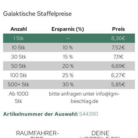
Galaktische Staffelpreise
Anzahl
Ersparnis (%)
Preis
1
Stk
—
8,36
€
10 Stk
10 %
7,52
€
30 Stk
15 %
7,11
€
50 Stk
20 %
6,69
€
100 Stk
25 %
6,27
€
500+ Stk
30 %
5,85
€
Ab 1000
bitte anfragen unter
info@lgm-
Stk
beschlag.de
Artikelnummer der Auswahl:
544390
RAUMFAHRER-
DEINE