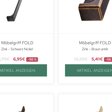
Möbelgriff FOLD
Möbelgriff FOLD
Zink – Schwarz Nickel
Zink – Braun antik
5,79
€
6,95
€
12,29
€
5,41
€
-56 %
-56
ARTIKEL ANZEIGEN
ARTIKEL ANZEIGE