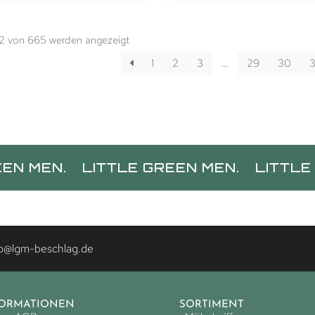
12 von 665 werden angezeigt
1
2
3
…
29
30
3
.
LITTLE GREEN MEN.
LITTLE GREEN 
fo@lgm-beschlag.de
FORMATIONEN
SORTIMENT