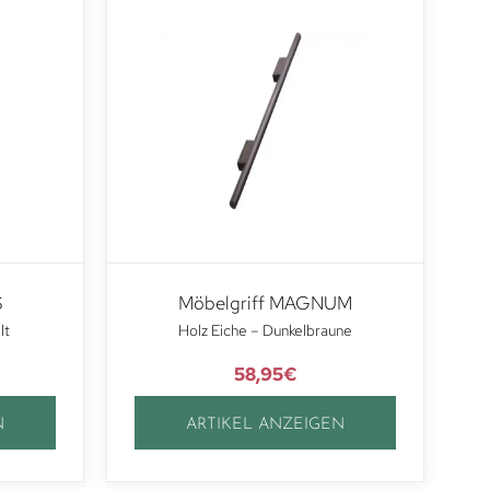
S
Möbelgriff MAGNUM
lt
Holz Eiche – Dunkelbraune
58,95
€
N
ARTIKEL ANZEIGEN