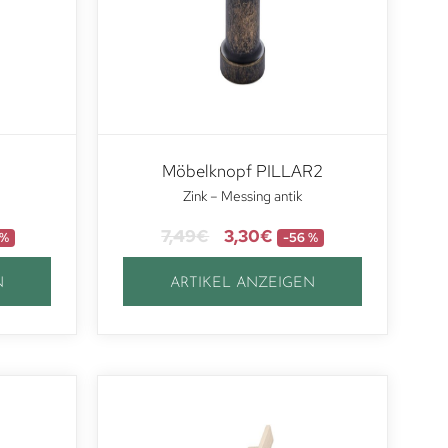
Möbelknopf PILLAR2
Zink – Messing antik
7,49
€
3,30
€
 %
-56 %
N
ARTIKEL ANZEIGEN