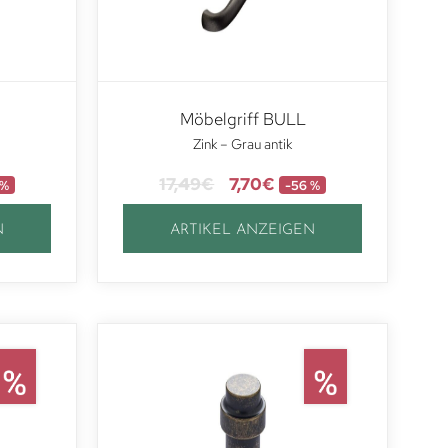
Möbelgriff BULL
Zink – Grau antik
17,49
€
7,70
€
 %
-56 %
N
ARTIKEL ANZEIGEN