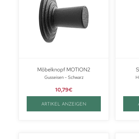
Möbelknopf MOTION2
S
Gusseisen – Schwarz
H
10,79
€
ARTIKEL ANZEIGEN