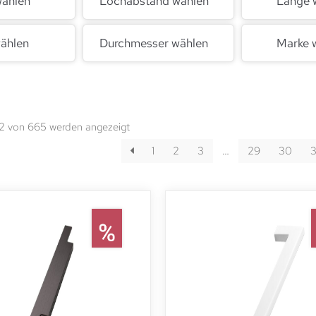
wählen
Lochabstand wählen
Länge 
ählen
Durchmesser wählen
Marke 
12 von 665 werden angezeigt
1
2
3
…
29
30
3