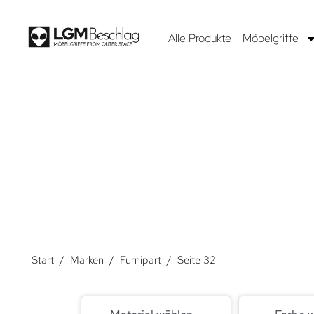
Alle Produkte
Möbelgriffe
FUR
Furnipart steht für Griffe höchster Qualität. Sie en
international bekannten Designern zusammen. Das Ergebn
mehr als
Start
/
Marken
/
Furnipart
/
Seite 32