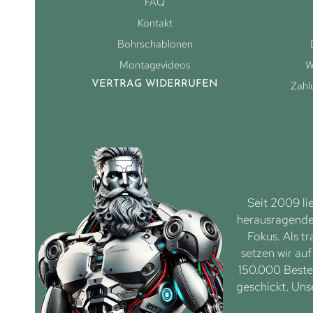
FAQ
Kontakt
Bohrschablonen
Montagevideos
W
VERTRAG WIDERRUFEN
Zahl
Seit 2009 li
herausragenden
Fokus. Als tr
setzen wir au
150.000 Bestel
geschickt. Uns