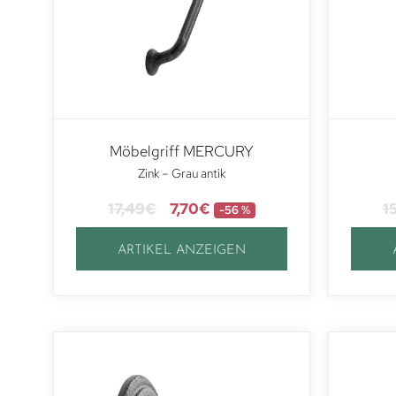
Möbelgriff MERCURY
Zink – Grau antik
17,49
€
7,70
€
1
-56 %
ARTIKEL ANZEIGEN