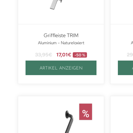
Griffleiste TRIM
Aluminium – Natureloxiert
A
33,95
€
17,01
€
29
-50 %
ARTIKEL ANZEIGEN