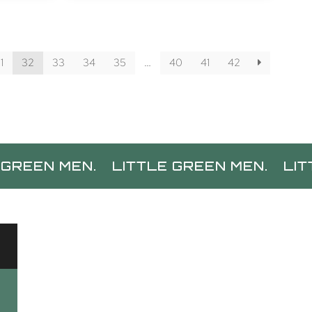
1
32
33
34
35
…
40
41
42
MEN.
LITTLE GREEN MEN.
LITTLE GR