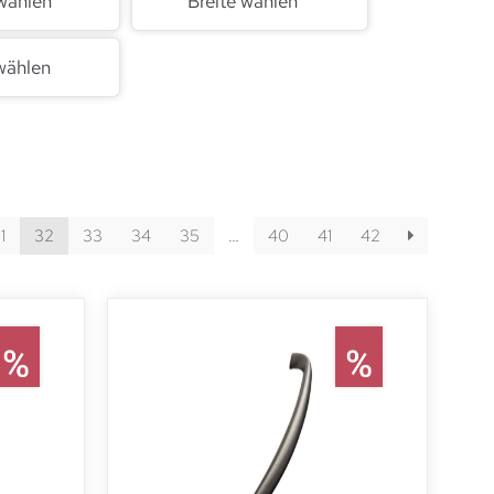
wählen
Breite wählen
wählen
1
32
33
34
35
…
40
41
42