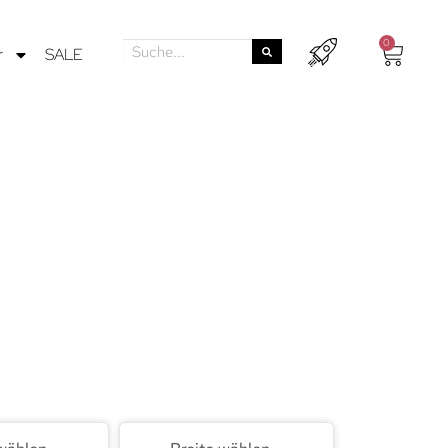
0
r
SALE
bei mit
belstücke in