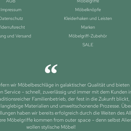
AGB
Möbelgriffe
Impressum
Möbelknöpfe
Datenschutz
Kleiderhaken und Leisten
iderrufsrecht
Marken
ung und Versand
Möbelgriff-Zubehör
SALE
efern wir Möbelbeschläge in galaktischer Qualität und bieten
 Service – schnell, zuverlässig und immer mit dem Kunden 
aditionsreicher Familienbetrieb, der fest in die Zukunft blickt,
f langlebige Materialien und umweltschonende Prozesse. Übe
lungen haben wir bereits erfolgreich durch die Weiten des Al
ere Möbelgriffe kommen from outer space – denn selbst Alie
wollen stylische Möbel!