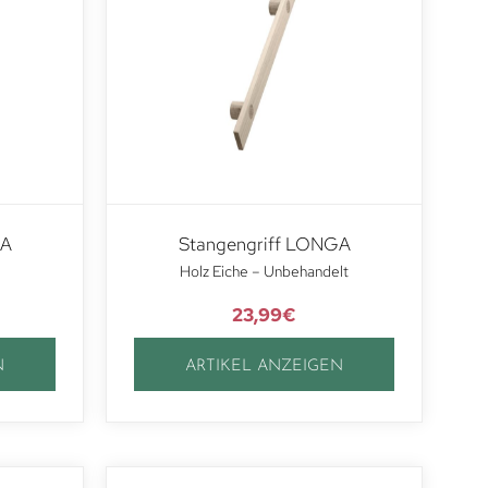
GA
Stangengriff LONGA
Holz Eiche – Unbehandelt
23,99
€
N
ARTIKEL ANZEIGEN