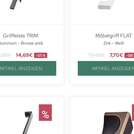
Griffleiste TRIM
Möbelgriff FLAT
luminium – Bronze antik
Zink – Weiß
,99
€
14,69
€
17,49
€
7,70
€
-51 %
-56
ARTIKEL ANZEIGEN
ARTIKEL ANZEIGE