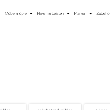
Möbelknöpfe
Haken & Leisten
Marken
Zubehö
NIPART
twickeln und fertigen Griffe bereits seit 1977 und arbeiten da
is sind neue Kollektionen, die Schubladen, Schränke und Mö
 60 Ländern schmücken.