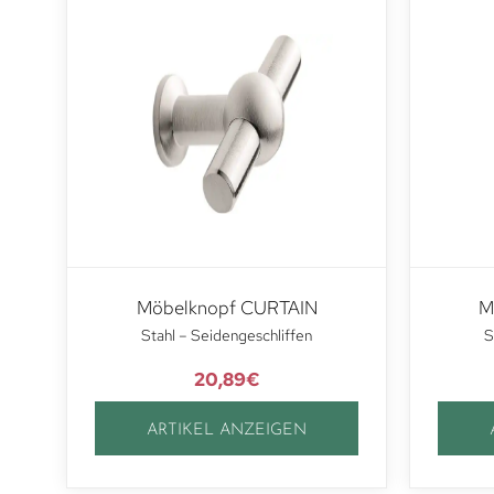
Möbelknopf CURTAIN
M
Stahl – Seidengeschliffen
S
20,89
€
ARTIKEL ANZEIGEN