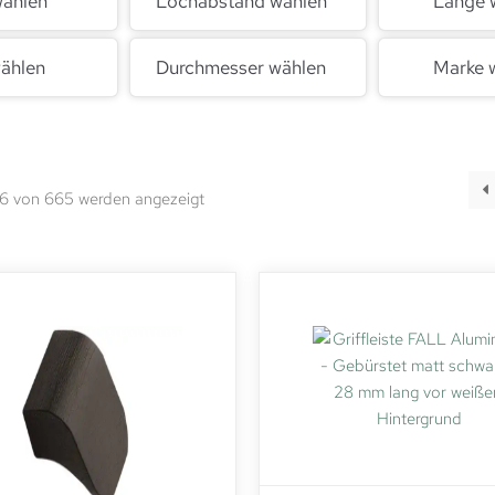
wählen
Lochabstand wählen
Länge 
ählen
Durchmesser wählen
Marke 
56 von 665 werden angezeigt