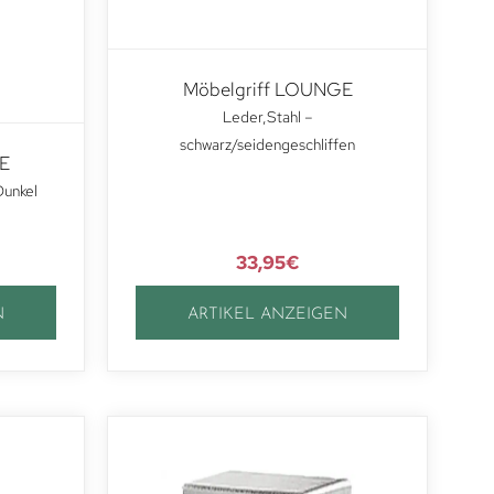
Möbelgriff LOUNGE
Leder,Stahl –
schwarz/seidengeschliffen
E
Dunkel
33,95
€
N
ARTIKEL ANZEIGEN