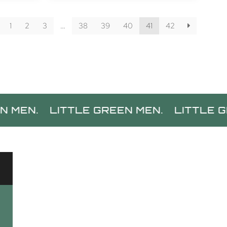
1
2
3
…
38
39
40
41
42
LITTLE GREEN MEN.
LITTLE GREEN M