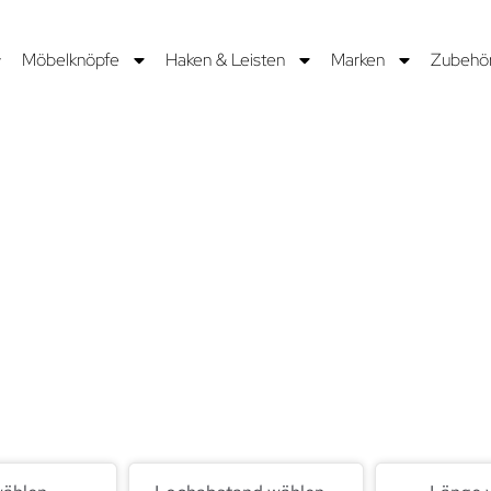
Möbelknöpfe
Haken & Leisten
Marken
Zubehö
NIPART
twickeln und fertigen Griffe bereits seit 1977 und arbeiten da
is sind neue Kollektionen, die Schubladen, Schränke und Mö
 60 Ländern schmücken.