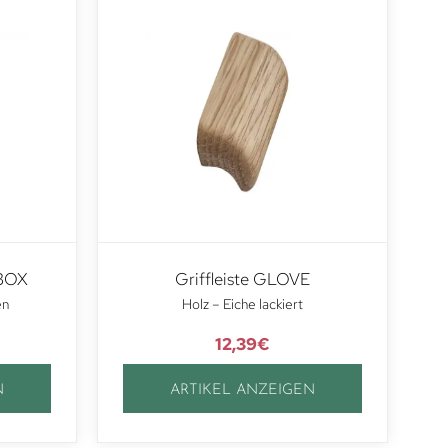
RBOX
Griffleiste GLOVE
en
Holz – Eiche lackiert
12,39
€
N
ARTIKEL ANZEIGEN