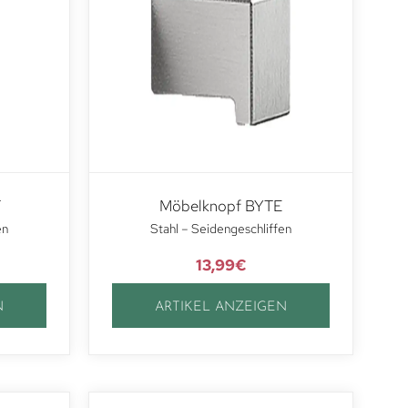
T
Möbelknopf BYTE
en
Stahl – Seidengeschliffen
13,99
€
N
ARTIKEL ANZEIGEN