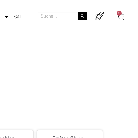
0
r
SALE
bei mit
belstücke in