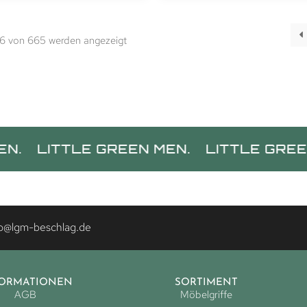
56 von 665 werden angezeigt
TTLE GREEN MEN.
LITTLE GREEN MEN.
fo@lgm-beschlag.de
FORMATIONEN
SORTIMENT
AGB
Möbelgriffe