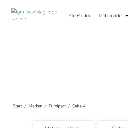
Alle Produkte
Möbelgriffe
FUR
Furnipart steht für Griffe höchster Qualität. Sie en
international bekannten Designern zusammen. Das Ergebn
mehr als
Start
/
Marken
/
Furnipart
/
Seite 41