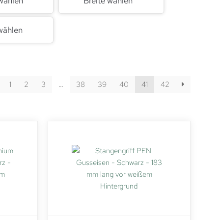
wählen
Breite wählen
wählen
1
2
3
…
38
39
40
41
42