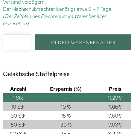
Versand verzögern.
Der Nachschubfrachter benötigt etwa 5 – 7 Tage.
(Der Zeitplan des Frachters ist im Warenbehälter
einzusehen)
IN DEN WARENBEHÄLTER
Galaktische Staffelpreise
Anzahl
Ersparnis (%)
Preis
1
Stk
—
11,29
€
10 Stk
10 %
10,16
€
30 Stk
15 %
9,60
€
50 Stk
20 %
9,03
€
100 Stk
25 %
8,47
€