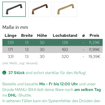
Maße in mm
Länge
Breite
Höhe
Lochabstand
⌀
Preis
139
13
30
128
-
11,29
€
171
13
30
160
-
11,99
€
331
13
30
320
-
19,39
€
(inkl. MwSt., zzgl. Versand)
37 Stück
sind sofort startklar für den Abflug!
Bestelle und bezahle
Mo - Fr bis 12:00 Uhr
und unser
Droide MANU-BX4 lädt deine Ware noch
am selben Tag
ins
DHL
-Shuttle.
In seltenen Fällen kann ein Systemfehler des Droiden den