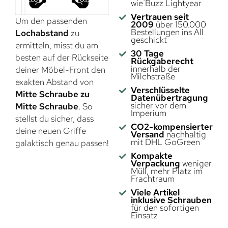
wie Buzz Lightyear
Vertrauen seit
Um den passenden
2009
über 150.000
Bestellungen ins All
Lochabstand
zu
geschickt
ermitteln, misst du am
30 Tage
besten auf der Rückseite
Rückgaberecht
innerhalb der
deiner Möbel-Front den
Milchstraße
exakten Abstand von
Verschlüsselte
Mitte Schraube zu
Datenübertragung
sicher vor dem
Mitte Schraube
. So
Imperium
stellst du sicher, dass
CO2-kompensierter
deine neuen Griffe
Versand
nachhaltig
mit DHL GoGreen
galaktisch genau passen!
Kompakte
Verpackung
weniger
Müll, mehr Platz im
Frachtraum
Viele Artikel
inklusive Schrauben
für den sofortigen
Einsatz