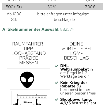
500+ Stk
30 %
7,90
€
Ab 1000
bitte anfragen unter
info@lgm-
Stk
beschlag.de
Artikelnummer der Auswahl:
882574
RAUMFAHRER-
DEINE
TIPP:
VORTEILE BEI
LOCHABSTAND
LGM-
PRÄZISE
BESCHLAG
MESSEN
DHL-
Weltraumpaket
in
der Regel in 1–2
Werktage bei dir
Kein Krieg der
Rabatte
du
bekommst immer
unseren besten Preis
Shopbewertung:
4,9/5
fast so beliebt