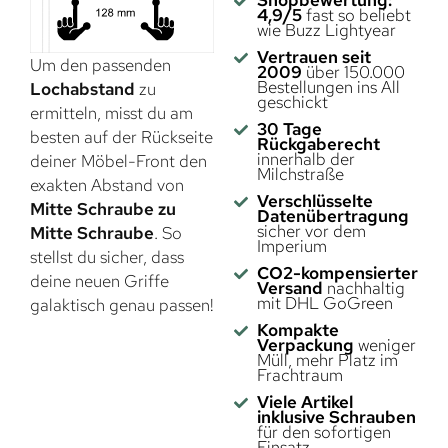
Shopbewertung:
4,9/5
fast so beliebt
wie Buzz Lightyear
Vertrauen seit
Um den passenden
2009
über 150.000
Bestellungen ins All
Lochabstand
zu
geschickt
ermitteln, misst du am
30 Tage
besten auf der Rückseite
Rückgaberecht
innerhalb der
deiner Möbel-Front den
Milchstraße
exakten Abstand von
Verschlüsselte
Mitte Schraube zu
Datenübertragung
sicher vor dem
Mitte Schraube
. So
Imperium
stellst du sicher, dass
CO2-kompensierter
deine neuen Griffe
Versand
nachhaltig
mit DHL GoGreen
galaktisch genau passen!
Kompakte
Verpackung
weniger
Müll, mehr Platz im
Frachtraum
Viele Artikel
inklusive Schrauben
für den sofortigen
Einsatz