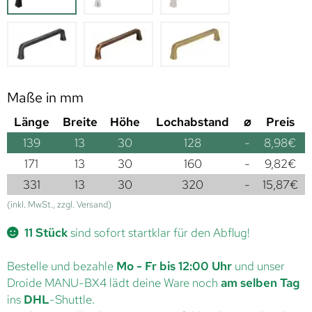
Maße in mm
Länge
Breite
Höhe
Lochabstand
⌀
Preis
139
13
30
128
-
8,98
€
171
13
30
160
-
9,82
€
331
13
30
320
-
15,87
€
(inkl. MwSt., zzgl. Versand)
11 Stück
sind sofort startklar für den Abflug!
Bestelle und bezahle
Mo - Fr bis 12:00 Uhr
und unser
Droide MANU-BX4 lädt deine Ware noch
am selben Tag
ins
DHL
-Shuttle.