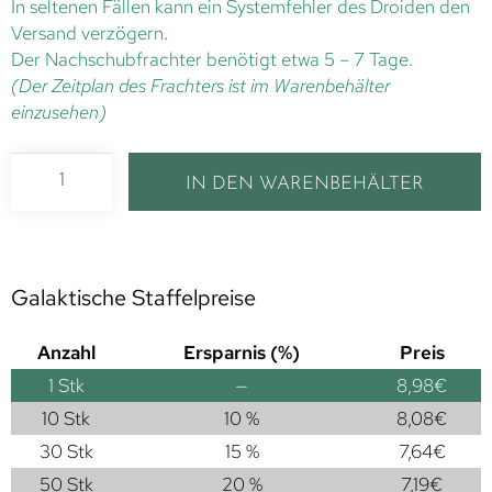
In seltenen Fällen kann ein Systemfehler des Droiden den
Versand verzögern.
Der Nachschubfrachter benötigt etwa 5 – 7 Tage.
(Der Zeitplan des Frachters ist im Warenbehälter
einzusehen)
IN DEN WARENBEHÄLTER
Galaktische Staffelpreise
Anzahl
Ersparnis (%)
Preis
1
Stk
—
8,98
€
10 Stk
10 %
8,08
€
30 Stk
15 %
7,64
€
50 Stk
20 %
7,19
€