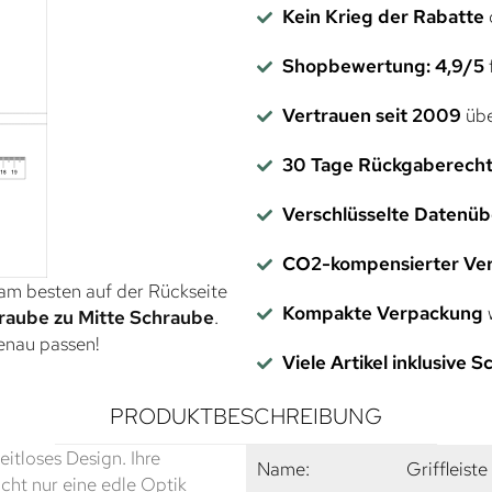
Kein Krieg der Rabatte
Shopbewertung: 4,9/5
f
Vertrauen seit 2009
übe
30 Tage Rückgaberech
Verschlüsselte Datenü
CO2-kompensierter Ve
 am besten auf der Rückseite
Kompakte Verpackung
w
raube zu Mitte Schraube
.
genau passen!
Viele Artikel inklusive 
PRODUKTBESCHREIBUNG
eitloses Design. Ihre
Name:
Griffleist
icht nur eine edle Optik