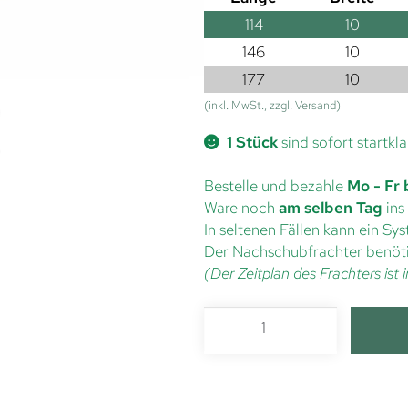
114
10
146
10
177
10
(inkl. MwSt., zzgl. Versand)
1 Stück
sind sofort startkla
Bestelle und bezahle
Mo - Fr 
Ware noch
am selben Tag
ins
In seltenen Fällen kann ein S
Der Nachschubfrachter benöti
(Der Zeitplan des Frachters is