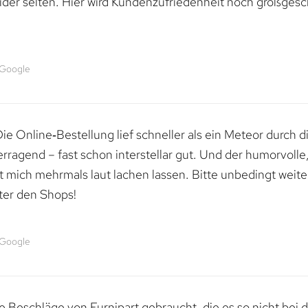
ider selten. Hier wird Kundenzufriedenheit noch großgesc
 Google
e Online‑Bestellung lief schneller als ein Meteor durch di
erragend – fast schon interstellar gut. Und der humorvolle
mich mehrmals laut lachen lassen. Bitte unbedingt weiter 
ter den Shops!
 Google
 Beschläge von Furnipart gebraucht, die es so nicht bei 