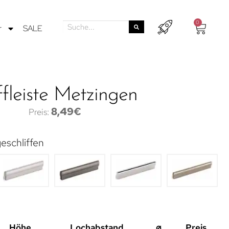
0
r
SALE
ffleiste Metzingen
8,49
€
eschliffen
Höhe
Lochabstand
⌀
Preis