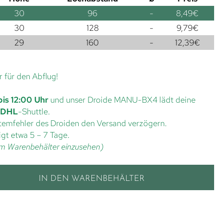
30
96
-
8,49
€
30
128
-
9,79
€
29
160
-
12,39
€
r für den Abflug!
bis 12:00 Uhr
und unser Droide MANU-BX4 lädt deine
DHL
-Shuttle.
ystemfehler des Droiden den Versand verzögern.
gt etwa 5 – 7 Tage.
t im Warenbehälter einzusehen)
IN DEN WARENBEHÄLTER