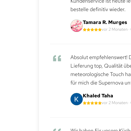
Kundenservice ist heute le
bestelle definitiv wieder.
Tamara R. Murges
vor 2 Monaten ·
Absolut empfehlenswert! Di
Lieferung top, Qualität üb
meteorologische Touch hat 
für mich die Supernova un
Khaled Taha
vor 2 Monaten ·
Wir haben für unsere Küche