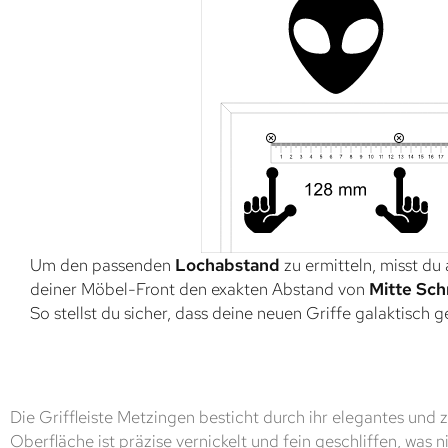
Um den passenden
Lochabstand
zu ermitteln, misst du
deiner Möbel-Front den exakten Abstand von
Mitte Sch
So stellst du sicher, dass deine neuen Griffe galaktisch 
Die Griffleiste Metzingen besticht durch ihr elegantes und z
Oberfläche ist präzise vernickelt und fein geschliffen, was n