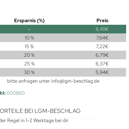
Ersparnis (%)
Preis
—
8,49
€
10 %
7,64
€
15 %
7,22
€
20 %
6,79
€
25 %
6,37
€
30 %
5,94
€
bitte anfragen unter
info@lgm-beschlag.de
hl:
600860
VORTEILE BEI LGM-BESCHLAG
der Regel in 1–2 Werktage bei dir