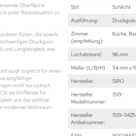
glänzende Oberfläche
Stil:
Schlicht
te in jeder Raumsituation zu
Ausführung:
Druckguss 
Zimmer
Küche, Ba
rundeten Ecken, die sowohl
(empfehlung):
 hochwertigen Druckguss-
it und Langlebigkeit, was
Lochabstand:
96 mm
Maße: (L/B/H)
114 mm x 
und sorgt zugleich für einen
us sorgfältiger
Hersteller:
SIRO
ngen nicht nur optisch,
b als Griffleiste für
Hersteller
1519
gkeit und das zeitlose
Modellnummer:
edem modernen Wohnraum.
Hersteller
1519-114Z
Artikelnummer:
EAN:
9002843