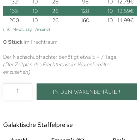
132
10
26
96
10
12,79
€
166
10
26
128
10
13,59
€
200
10
26
160
10
14,99
€
(inkl. MwSt., zzgl. Versand)
0 Stück
im Frachtraum
Der Nachschubfrachter benötigt etwa 5 – 7 Tage.
(Der Zeitplan des Frachters ist im Warenbehälter
einzusehen)
IN DEN WARENBEHÄLTER
Galaktische Staffelpreise