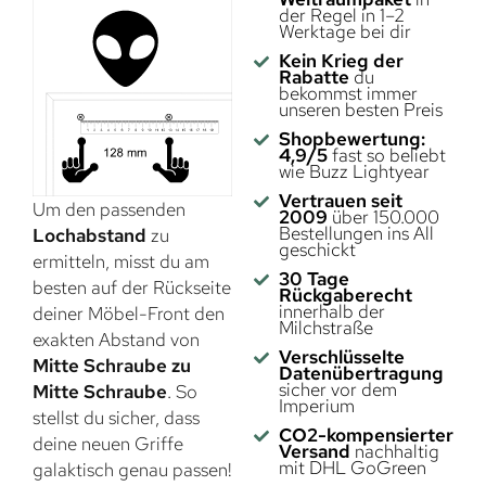
der Regel in 1–2
Werktage bei dir
Kein Krieg der
Rabatte
du
bekommst immer
unseren besten Preis
Shopbewertung:
4,9/5
fast so beliebt
wie Buzz Lightyear
Vertrauen seit
Um den passenden
2009
über 150.000
Bestellungen ins All
Lochabstand
zu
geschickt
ermitteln, misst du am
30 Tage
besten auf der Rückseite
Rückgaberecht
innerhalb der
deiner Möbel-Front den
Milchstraße
exakten Abstand von
Verschlüsselte
Mitte Schraube zu
Datenübertragung
sicher vor dem
Mitte Schraube
. So
Imperium
stellst du sicher, dass
CO2-kompensierter
deine neuen Griffe
Versand
nachhaltig
mit DHL GoGreen
galaktisch genau passen!