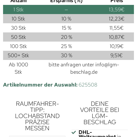
Anzahl
Ersparnis (%)
Preis
1
Stk
—
13,59
€
10 Stk
10 %
12,23
€
30 Stk
15 %
11,55
€
50 Stk
20 %
10,87
€
100 Stk
25 %
10,19
€
500+ Stk
30 %
9,51
€
Ab 1000
bitte anfragen unter
info@lgm-
Stk
beschlag.de
Artikelnummer der Auswahl:
625508
RAUMFAHRER-
DEINE
TIPP:
VORTEILE BEI
LOCHABSTAND
LGM-
PRÄZISE
BESCHLAG
MESSEN
DHL-
Weltraumpaket
in