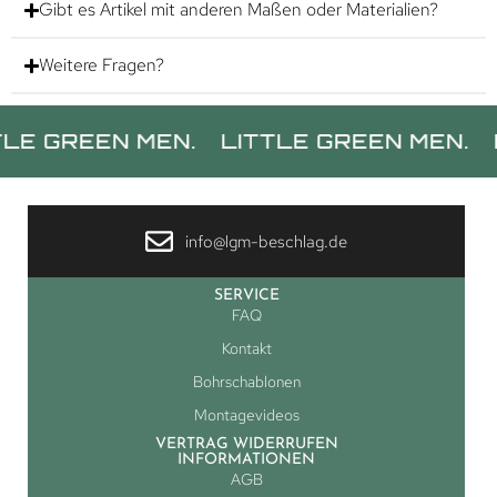
Gibt es Artikel mit anderen Maßen oder Materialien?
Weitere Fragen?
REEN MEN.
LITTLE GREEN MEN.
LITTL
info@lgm-beschlag.de
SERVICE
FAQ
Kontakt
Bohrschablonen
Montagevideos
VERTRAG WIDERRUFEN
INFORMATIONEN
AGB