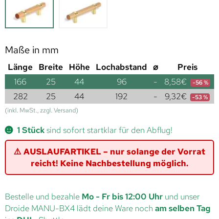
Maße in mm
Länge
Breite
Höhe
Lochabstand
⌀
Preis
166
25
44
96
-
8,58
€
-56 %
282
25
44
192
-
9,32
€
-53 %
(inkl. MwSt., zzgl. Versand)
1 Stück
sind sofort startklar für den Abflug!
⚠️ AUSLAUFARTIKEL – nur solange der Vorrat
reicht! Keine Nachbestellung möglich.
Bestelle und bezahle
Mo - Fr bis 12:00 Uhr
und unser
Droide MANU-BX4 lädt deine Ware noch
am selben Tag