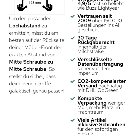
4,9/5
fast so beliebt
wie Buzz Lightyear
Vertrauen seit
Um den passenden
2009
über 150.000
Bestellungen ins All
Lochabstand
zu
geschickt
ermitteln, misst du am
30 Tage
besten auf der Rückseite
Rückgaberecht
innerhalb der
deiner Möbel-Front den
Milchstraße
exakten Abstand von
Verschlüsselte
Mitte Schraube zu
Datenübertragung
sicher vor dem
Mitte Schraube
. So
Imperium
stellst du sicher, dass
CO2-kompensierter
deine neuen Griffe
Versand
nachhaltig
mit DHL GoGreen
galaktisch genau passen!
Kompakte
Verpackung
weniger
Müll, mehr Platz im
Frachtraum
Viele Artikel
inklusive Schrauben
für den sofortigen
Einsatz