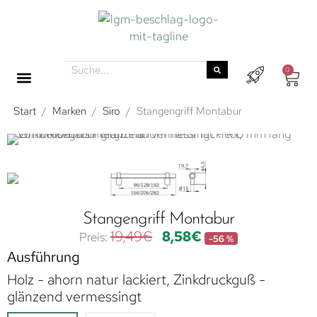
0
Start
/
Marken
/
Siro
/
Stangengriff Montabur
Stangengriff Montabur
19,49
€
8,58
€
-56 %
Ausführung
Holz - ahorn natur lackiert, Zinkdruckguß -
glänzend vermessingt