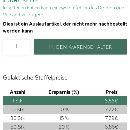
ins
DHL
-Shuttle.
In seltenen Fällen kann ein Systemfehler des Droiden den
Versand verzögern.
Dies ist ein Auslaufartikel, der nicht mehr nachbestellt
werden kann
IN DEN WARENBEHÄLTER
Galaktische Staffelpreise
Anzahl
Ersparnis (%)
Preis
1
Stk
—
8,58
€
10 Stk
10 %
7,72
€
30 Stk
15 %
7,29
€
50 Stk
20 %
6,86
€