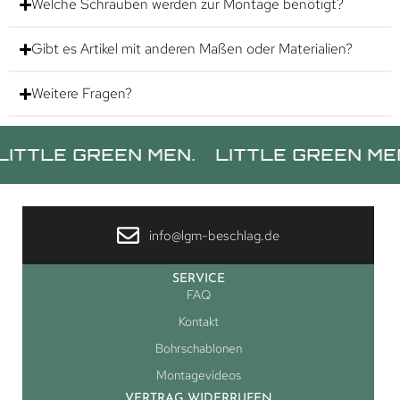
Welche Schrauben werden zur Montage benötigt?
Gibt es Artikel mit anderen Maßen oder Materialien?
Weitere Fragen?
E GREEN MEN.
LITTLE GREEN MEN.
L
info@lgm-beschlag.de
SERVICE
FAQ
Kontakt
Bohrschablonen
Montagevideos
VERTRAG WIDERRUFEN