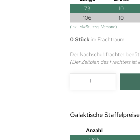
73
10
106
10
(inkl. MwSt., zzgl. Versand)
0 Stück
im Frachtraum
Der Nachschubfrachter benöti
(Der Zeitplan des Frachters is
Galaktische Staffelpreise
Anzahl
1
Stk