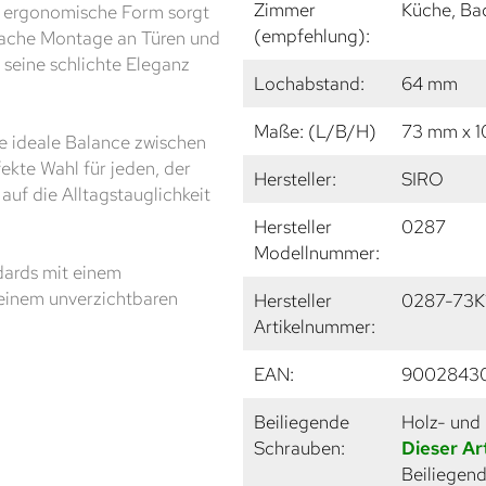
Zimmer
Küche, Ba
e ergonomische Form sorgt
(empfehlung):
fache Montage an Türen und
 seine schlichte Eleganz
Lochabstand:
64 mm
Maße: (L/B/H)
73 mm x 
e ideale Balance zwischen
fekte Wahl für jeden, der
Hersteller:
SIRO
auf die Alltagstauglichkeit
Hersteller
0287
Modellnummer:
dards mit einem
 einem unverzichtbaren
Hersteller
0287-73K
Artikelnummer:
EAN:
9002843
Beiliegende
Holz- und
Schrauben:
Dieser Ar
Beiliegend