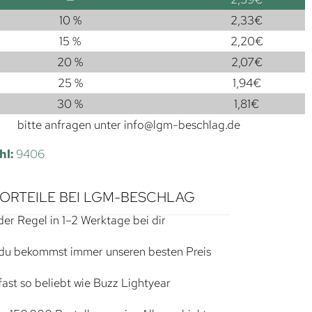
10 %
2,33
€
15 %
2,20
€
20 %
2,07
€
25 %
1,94
€
30 %
1,81
€
bitte anfragen unter
info@lgm-beschlag.de
hl:
9406
VORTEILE BEI LGM-BESCHLAG
der Regel in 1–2 Werktage bei dir
du bekommst immer unseren besten Preis
ast so beliebt wie Buzz Lightyear