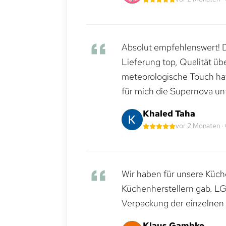
Absolut empfehlenswert! Di
Lieferung top, Qualität üb
meteorologische Touch hat 
für mich die Supernova un
Khaled Taha
vor 2 Monaten ·
Wir haben für unsere Küche
Küchenherstellern gab. LG
Verpackung der einzelnen G
Klaus Gambke