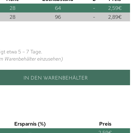
28
64
-
2,59
€
28
96
-
2,89
€
gt etwa 5 – 7 Tage.
t im Warenbehälter einzusehen)
IN DEN WARENBEHÄLTER
Ersparnis (%)
Preis
—
2,59
€