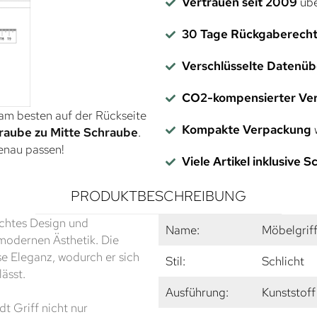
Vertrauen seit 2009
übe
30 Tage Rückgaberech
Verschlüsselte Datenü
CO2-kompensierter Ve
 am besten auf der Rückseite
Kompakte Verpackung
w
raube zu Mitte Schraube
.
genau passen!
Viele Artikel inklusive 
PRODUKTBESCHREIBUNG
ichtes Design und
Name:
Möbelgrif
 modernen Ästhetik. Die
se Eleganz, wodurch er sich
Stil:
Schlicht
ässt.
Ausführung:
Kunststoff
t Griff nicht nur