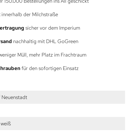
r 150.000 Bestellungen ins All geschickt
t
innerhalb der Milchstraße
bertragung
sicher vor dem Imperium
rsand
nachhaltig mit DHL GoGreen
eniger Müll, mehr Platz im Frachtraum
Schrauben
für den sofortigen Einsatz
f Neuenstadt
 weiß