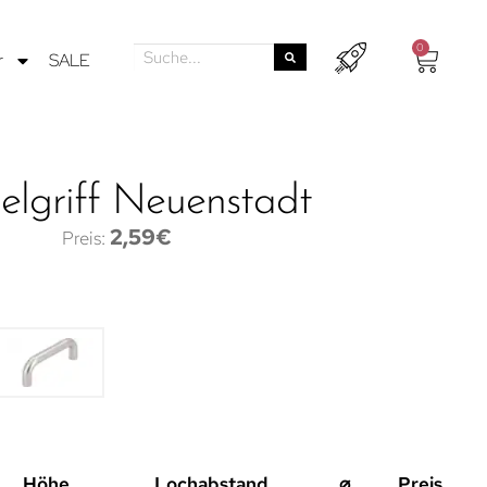
0
r
SALE
lgriff Neuenstadt
2,59
€
Höhe
Lochabstand
⌀
Preis