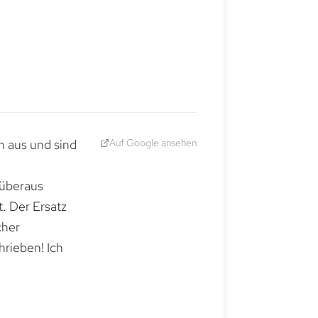
Auf Google ansehen
h aus und sind
 überaus
. Der Ersatz
cher
hrieben! Ich