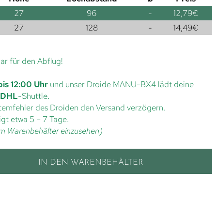
27
96
-
12,79
€
27
128
-
14,49
€
lar für den Abflug!
bis 12:00 Uhr
und unser Droide MANU-BX4 lädt deine
DHL
-Shuttle.
ystemfehler des Droiden den Versand verzögern.
gt etwa 5 – 7 Tage.
t im Warenbehälter einzusehen)
IN DEN WARENBEHÄLTER