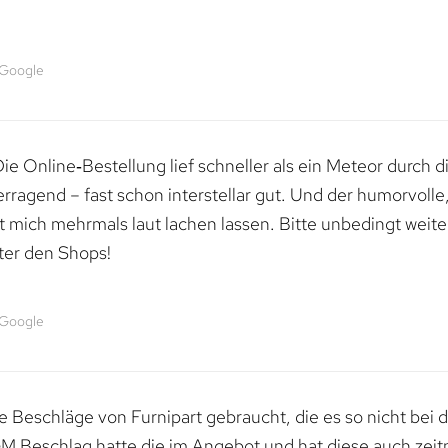
 Google
e Online‑Bestellung lief schneller als ein Meteor durch di
erragend – fast schon interstellar gut. Und der humorvolle
mich mehrmals laut lachen lassen. Bitte unbedingt weiter 
ter den Shops!
 Google
 Beschläge von Furnipart gebraucht, die es so nicht bei 
M Beschlag hatte die im Angebot und hat diese auch zeitn