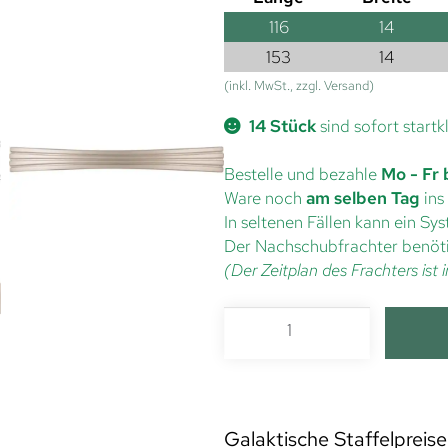
116
14
153
14
(inkl. MwSt., zzgl. Versand)
14 Stück
sind sofort startk
Bestelle und bezahle
Mo - Fr 
Ware noch
am selben Tag
ins
In seltenen Fällen kann ein S
Der Nachschubfrachter benöti
(Der Zeitplan des Frachters is
Galaktische Staffelpreise