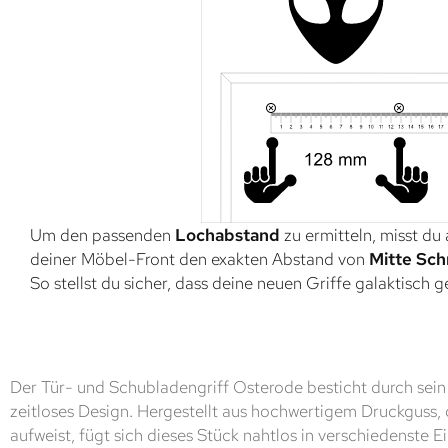
Um den passenden
Lochabstand
zu ermitteln, misst du
deiner Möbel-Front den exakten Abstand von
Mitte Sch
So stellst du sicher, dass deine neuen Griffe galaktisch 
Der Tür- und Schubladengriff Osterode besticht durch se
zeitloses Design. Hergestellt aus hochwertigem Druckguss,
aufweist, fügt sich dieses Stück nahtlos in verschiedenste Ei