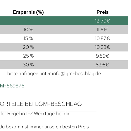
Ersparnis (%)
Preis
—
12,79
€
10 %
11,51
€
15 %
10,87
€
20 %
10,23
€
25 %
9,59
€
30 %
8,95
€
bitte anfragen unter
info@lgm-beschlag.de
hl:
569876
VORTEILE BEI LGM-BESCHLAG
der Regel in 1–2 Werktage bei dir
du bekommst immer unseren besten Preis