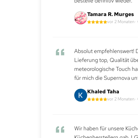
bestelle definitiv wieder.
Tamara R. Murges
vor 2 Monaten ·
Absolut empfehlenswert! Di
Lieferung top, Qualität üb
meteorologische Touch hat 
für mich die Supernova un
Khaled Taha
vor 2 Monaten ·
Wir haben für unsere Küche
Küchenherstellern gab. LG