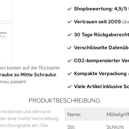
Shopbewertung: 4,9/5
f
Vertrauen seit 2009
übe
30 Tage Rückgaberech
Verschlüsselte Datenü
CO2-kompensierter Ve
 am besten auf der Rückseite
Kompakte Verpackung
w
raube zu Mitte Schraube
.
genau passen!
Viele Artikel inklusive 
PRODUKTBESCHREIBUNG
in modernes und dennoch
Name:
Möbelgrif
 der eine matte Vernickelung
nrichtungsstile ein. Die
Stil:
Schlicht