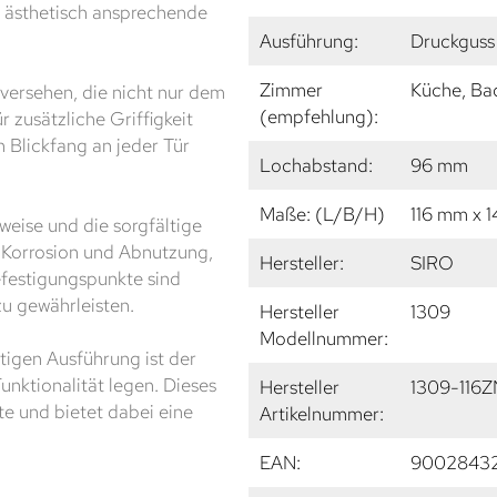
e ästhetisch ansprechende
Ausführung:
Druckguss 
Zimmer
Küche, Ba
 versehen, die nicht nur dem
(empfehlung):
r zusätzliche Griffigkeit
m Blickfang an jeder Tür
Lochabstand:
96 mm
Maße: (L/B/H)
116 mm x 
eise und die sorgfältige
r Korrosion und Abnutzung,
Hersteller:
SIRO
efestigungspunkte sind
zu gewährleisten.
Hersteller
1309
Modellnummer:
igen Ausführung ist der
unktionalität legen. Dieses
Hersteller
1309-116
te und bietet dabei eine
Artikelnummer:
EAN:
9002843