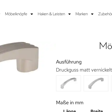
Möbelknöpfe
Haken & Leisten
Marken
Zubehö
Möb
Ausführung
Druckguss matt vernickelt
Maße in mm
Länge
Breite