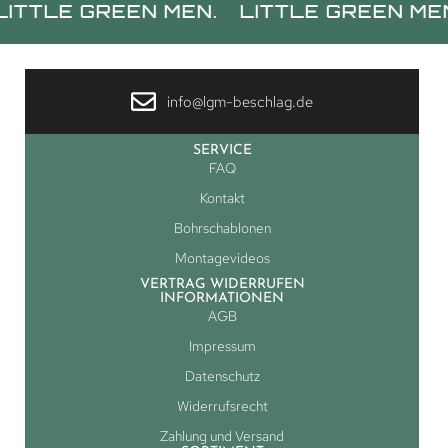
E GREEN MEN.
LITTLE GREEN MEN.
LI
info@lgm-beschlag.de
SERVICE
FAQ
Kontakt
Bohrschablonen
Montagevideos
VERTRAG WIDERRUFEN
INFORMATIONEN
AGB
Impressum
Datenschutz
Widerrufsrecht
Zahlung und Versand