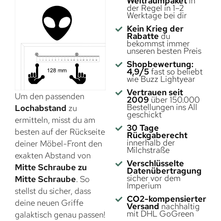
Weltraumpaket
in
der Regel in 1–2
Werktage bei dir
Kein Krieg der
Rabatte
du
bekommst immer
unseren besten Preis
Shopbewertung:
4,9/5
fast so beliebt
wie Buzz Lightyear
Vertrauen seit
Um den passenden
2009
über 150.000
Bestellungen ins All
Lochabstand
zu
geschickt
ermitteln, misst du am
30 Tage
besten auf der Rückseite
Rückgaberecht
innerhalb der
deiner Möbel-Front den
Milchstraße
exakten Abstand von
Verschlüsselte
Mitte Schraube zu
Datenübertragung
sicher vor dem
Mitte Schraube
. So
Imperium
stellst du sicher, dass
CO2-kompensierter
deine neuen Griffe
Versand
nachhaltig
mit DHL GoGreen
galaktisch genau passen!