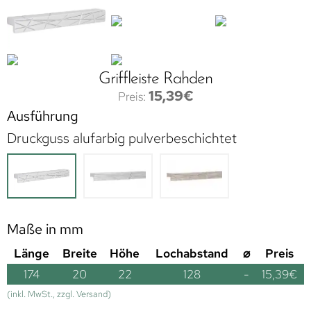
Griffleiste Rahden
15,39
€
Ausführung
Druckguss alufarbig pulverbeschichtet
Maße in mm
Länge
Breite
Höhe
Lochabstand
⌀
Preis
174
20
22
128
-
15,39
€
(inkl. MwSt., zzgl. Versand)