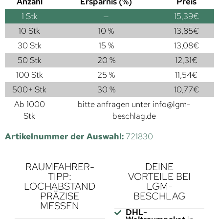
Anzahl
Ersparnis (%)
Preis
1
Stk
—
15,39
€
10 Stk
10 %
13,85
€
30 Stk
15 %
13,08
€
50 Stk
20 %
12,31
€
100 Stk
25 %
11,54
€
500+ Stk
30 %
10,77
€
Ab 1000
bitte anfragen unter
info@lgm-
Stk
beschlag.de
Artikelnummer der Auswahl:
721830
RAUMFAHRER-
DEINE
TIPP:
VORTEILE BEI
LOCHABSTAND
LGM-
PRÄZISE
BESCHLAG
MESSEN
DHL-