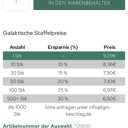
IN DEN WARENBEHÄLTER
Galaktische Staffelpreise
Anzahl
Ersparnis (%)
Preis
1
Stk
—
9,29
€
10 Stk
10 %
8,36
€
30 Stk
15 %
7,90
€
50 Stk
20 %
7,43
€
100 Stk
25 %
6,97
€
500+ Stk
30 %
6,50
€
Ab 1000
bitte anfragen unter
info@lgm-
Stk
beschlag.de
Artikelnummer der Auswahl:
709890