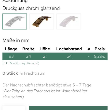
Ausführung
Druckguss chrom glänzend
Maße in mm
Länge
Breite
Höhe
Lochabstand
⌀
Preis
93
24
21
64
-
9,29
€
(inkl. MwSt., zzgl. Versand)
0 Stück
im Frachtraum
Der Nachschubfrachter benötigt etwa 5 – 7 Tage.
(Der Zeitplan des Frachters ist im Warenbehälter
einzusehen)