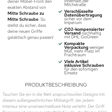
innerhalb der
deiner Möbel-Front den
Milchstraße
exakten Abstand von
Verschlüsselte
Mitte Schraube zu
Datenübertragung
sicher vor dem
Mitte Schraube
. So
Imperium
stellst du sicher, dass
CO2-kompensierter
deine neuen Griffe
Versand
nachhaltig
mit DHL GoGreen
galaktisch genau passen!
Kompakte
Verpackung
weniger
Müll, mehr Platz im
Frachtraum
Viele Artikel
inklusive Schrauben
für den sofortigen
Einsatz
PRODUKTBESCHREIBUNG
Tauchen Sie ein in die Welt anspruchsvollen Designs mit
diesem außergewöhnlichen Möbelgriff, der jedem
Interieur eine unverwechselbare Note verleiht. Der Griff