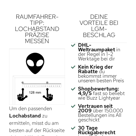
RAUMFAHRER-
DEINE
TIPP:
VORTEILE BEI
LOCHABSTAND
LGM-
PRÄZISE
BESCHLAG
MESSEN
DHL-
Weltraumpaket
in
der Regel in 1–2
Werktage bei dir
Kein Krieg der
Rabatte
du
bekommst immer
unseren besten Preis
Shopbewertung:
4,9/5
fast so beliebt
wie Buzz Lightyear
Vertrauen seit
Um den passenden
2009
über 150.000
Bestellungen ins All
Lochabstand
zu
geschickt
ermitteln, misst du am
30 Tage
besten auf der Rückseite
Rückgaberecht