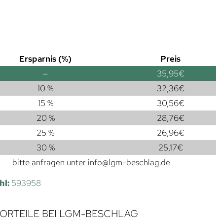
Ersparnis (%)
Preis
—
35,95
€
10 %
32,36
€
15 %
30,56
€
20 %
28,76
€
25 %
26,96
€
30 %
25,17
€
bitte anfragen unter
info@lgm-beschlag.de
hl:
593958
VORTEILE BEI LGM-BESCHLAG