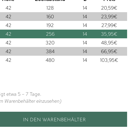
42
128
14
20,59
€
42
160
14
23,99
€
42
192
14
27,99
€
42
256
14
35,95
€
42
320
14
48,95
€
42
384
14
66,95
€
42
480
14
103,95
€
gt etwa 5 – 7 Tage.
t im Warenbehälter einzusehen)
IN DEN WARENBEHÄLTER