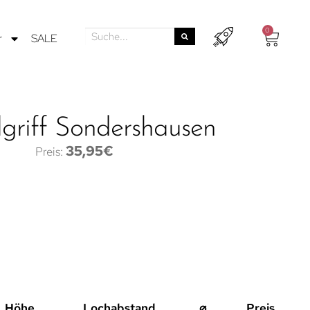
0
r
SALE
griff Sondershausen
35,95
€
Höhe
Lochabstand
⌀
Preis