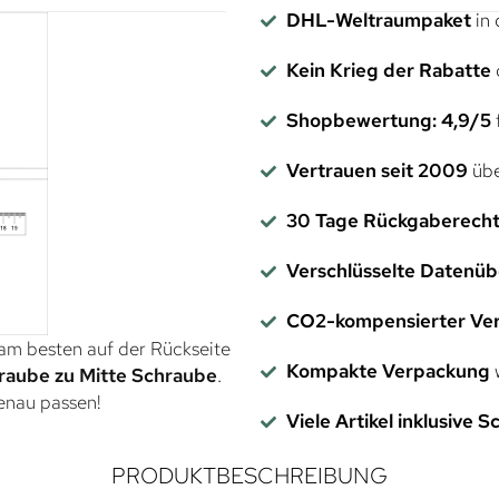
DHL-Weltraumpaket
in 
Kein Krieg der Rabatte
Shopbewertung: 4,9/5
f
Vertrauen seit 2009
übe
30 Tage Rückgaberech
Verschlüsselte Datenü
CO2-kompensierter Ve
 am besten auf der Rückseite
Kompakte Verpackung
w
raube zu Mitte Schraube
.
genau passen!
Viele Artikel inklusive 
PRODUKTBESCHREIBUNG