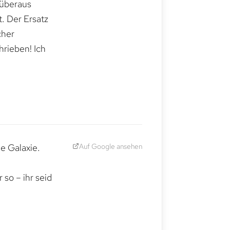
 überaus
. Der Ersatz
cher
hrieben! Ich
Auf Google ansehen
e Galaxie.
,
so – ihr seid