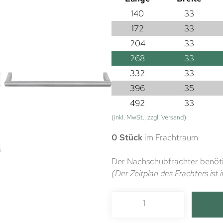
140
33
172
33
204
33
268
33
332
33
396
35
492
33
(inkl. MwSt., zzgl. Versand)
0 Stück
im Frachtraum
Der Nachschubfrachter benöti
(Der Zeitplan des Frachters is