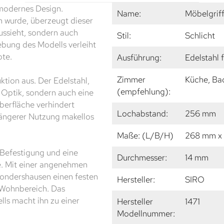
 modernes Design.
Name:
Möbelgrif
en wurde, überzeugt dieser
aussieht, sondern auch
Stil:
Schlicht
ebung des Modells verleiht
ote.
Ausführung:
Edelstahl 
Zimmer
Küche, Ba
ktion aus. Der Edelstahl,
(empfehlung):
e Optik, sondern auch eine
berfläche verhindert
Lochabstand:
256 mm
längerer Nutzung makellos
Maße: (L/B/H)
268 mm x
 Befestigung und eine
Durchmesser:
14 mm
e. Mit einer angenehmen
ondershausen einen festen
Hersteller:
SIRO
 Wohnbereich. Das
lls macht ihn zu einer
Hersteller
1471
Modellnummer: