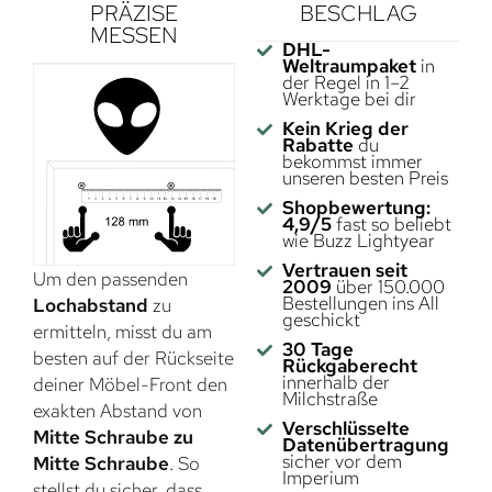
PRÄZISE
BESCHLAG
MESSEN
DHL-
Weltraumpaket
in
der Regel in 1–2
Werktage bei dir
Kein Krieg der
Rabatte
du
bekommst immer
unseren besten Preis
Shopbewertung:
4,9/5
fast so beliebt
wie Buzz Lightyear
Vertrauen seit
Um den passenden
2009
über 150.000
Bestellungen ins All
Lochabstand
zu
geschickt
ermitteln, misst du am
30 Tage
besten auf der Rückseite
Rückgaberecht
innerhalb der
deiner Möbel-Front den
Milchstraße
exakten Abstand von
Verschlüsselte
Mitte Schraube zu
Datenübertragung
sicher vor dem
Mitte Schraube
. So
Imperium
stellst du sicher, dass