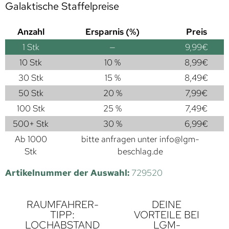
Galaktische Staffelpreise
Anzahl
Ersparnis (%)
Preis
1
Stk
—
9,99
€
10 Stk
10 %
8,99
€
30 Stk
15 %
8,49
€
50 Stk
20 %
7,99
€
100 Stk
25 %
7,49
€
500+ Stk
30 %
6,99
€
Ab 1000
bitte anfragen unter
info@lgm-
Stk
beschlag.de
Artikelnummer der Auswahl:
729520
RAUMFAHRER-
DEINE
TIPP:
VORTEILE BEI
LOCHABSTAND
LGM-