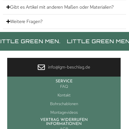
Gibt es Artikel mit anderen Maßen oder Materialien?
Weitere Fragen?
GREEN MEN.
LITTLE GREEN MEN.
LIT
info@lgm-beschlag.de
SERVICE
FAQ
Kontakt
Bohrschablonen
Montagevideos
VERTRAG WIDERRUFEN
INFORMATIONEN
AGB