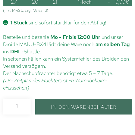
27
20
21
1-loch
-
9,99
€
(inkl. MwSt., zzgl. Versand)
1 Stück
sind sofort startklar für den Abflug!
Bestelle und bezahle
Mo - Fr bis 12:00 Uhr
und unser
Droide MANU-BX4 lädt deine Ware noch
am selben Tag
ins
DHL
-Shuttle.
In seltenen Fällen kann ein Systemfehler des Droiden den
Versand verzögern.
Der Nachschubfrachter benötigt etwa 5 – 7 Tage.
(Der Zeitplan des Frachters ist im Warenbehälter
einzusehen)
IN DEN WARENBEHÄLTER