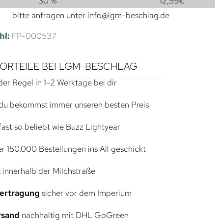
30 %
12,59
€
bitte anfragen unter
info@lgm-beschlag.de
hl:
FP-000537
VORTEILE BEI LGM-BESCHLAG
der Regel in 1–2 Werktage bei dir
du bekommst immer unseren besten Preis
ast so beliebt wie Buzz Lightyear
r 150.000 Bestellungen ins All geschickt
t
innerhalb der Milchstraße
bertragung
sicher vor dem Imperium
rsand
nachhaltig mit DHL GoGreen