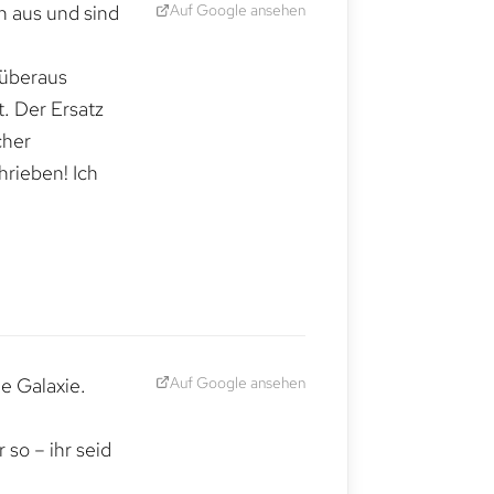
Auf Google ansehen
h aus und sind
 überaus
. Der Ersatz
cher
hrieben! Ich
Auf Google ansehen
e Galaxie.
,
so – ihr seid