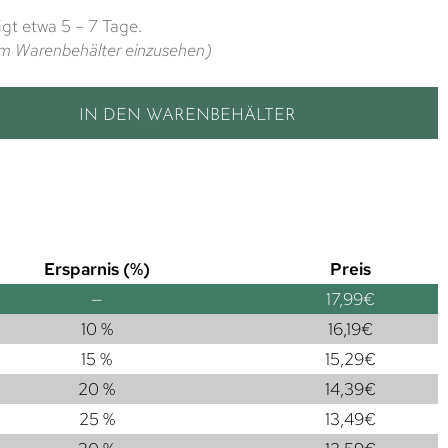
gt etwa 5 – 7 Tage.
t im Warenbehälter einzusehen)
IN DEN WARENBEHÄLTER
Ersparnis (%)
Preis
—
17,99
€
10 %
16,19
€
15 %
15,29
€
20 %
14,39
€
25 %
13,49
€