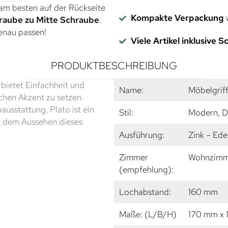
 am besten auf der Rückseite
Kompakte Verpackung
w
raube zu Mitte Schraube
.
genau passen!
Viele Artikel inklusive 
PRODUKTBESCHREIBUNG
 bietet Einfachheit und
Name:
Möbelgri
chen Akzent zu setzen.
nausstattung. Plato ist ein
Stil:
Modern, D
it dem Aussehen dieses
Ausführung:
Zink – Ede
Zimmer
Wohnzimme
(empfehlung):
Lochabstand:
160 mm
Maße: (L/B/H)
170 mm x 