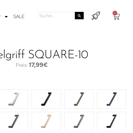
0
r
SALE
lgriff SQUARE-10
17,99
€