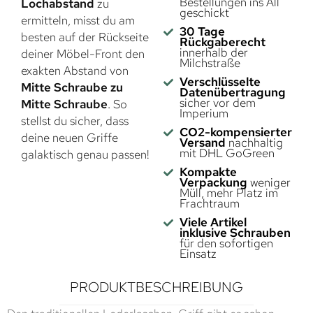
Bestellungen ins All
Lochabstand
zu
geschickt
ermitteln, misst du am
30 Tage
besten auf der Rückseite
Rückgaberecht
innerhalb der
deiner Möbel-Front den
Milchstraße
exakten Abstand von
Verschlüsselte
Mitte Schraube zu
Datenübertragung
sicher vor dem
Mitte Schraube
. So
Imperium
stellst du sicher, dass
CO2-kompensierter
deine neuen Griffe
Versand
nachhaltig
mit DHL GoGreen
galaktisch genau passen!
Kompakte
Verpackung
weniger
Müll, mehr Platz im
Frachtraum
Viele Artikel
inklusive Schrauben
für den sofortigen
Einsatz
PRODUKTBESCHREIBUNG