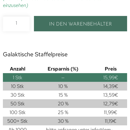
einzusehen)
IN DEN WARENBEHÄLTER
Galaktische Staffelpreise
Anzahl
Ersparnis (%)
Preis
1
Stk
—
15,99
€
10 Stk
10 %
14,39
€
30 Stk
15 %
13,59
€
50 Stk
20 %
12,79
€
100 Stk
25 %
11,99
€
500+ Stk
30 %
11,19
€
Ab 1000
bitte anfragen unter
info@lgm-