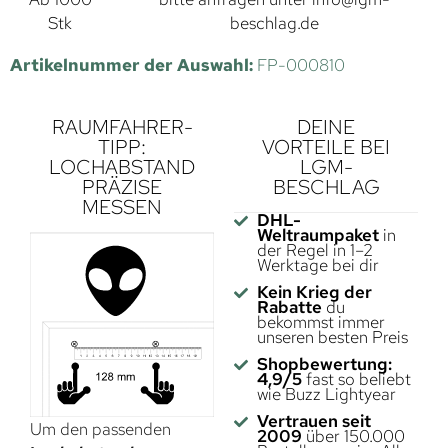
Stk
beschlag.de
Artikelnummer der Auswahl:
FP-000810
RAUMFAHRER-
DEINE
TIPP:
VORTEILE BEI
LOCHABSTAND
LGM-
PRÄZISE
BESCHLAG
MESSEN
DHL-
Weltraumpaket
in
der Regel in 1–2
Werktage bei dir
Kein Krieg der
Rabatte
du
bekommst immer
unseren besten Preis
Shopbewertung:
4,9/5
fast so beliebt
wie Buzz Lightyear
Vertrauen seit
Um den passenden
2009
über 150.000