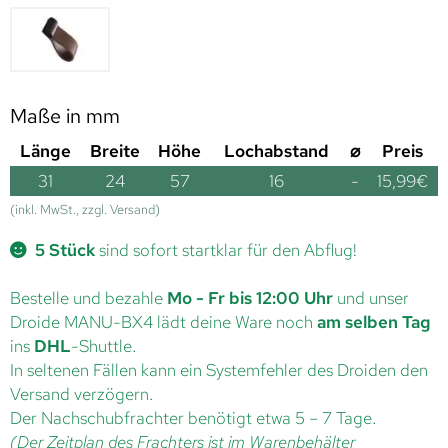
Maße in mm
Länge
Breite
Höhe
Lochabstand
⌀
Preis
31
24
57
16
-
15,99
€
(inkl. MwSt., zzgl. Versand)
5 Stück
sind sofort startklar für den Abflug!
Bestelle und bezahle
Mo - Fr bis 12:00 Uhr
und unser
Droide MANU-BX4 lädt deine Ware noch
am selben Tag
ins
DHL
-Shuttle.
In seltenen Fällen kann ein Systemfehler des Droiden den
Versand verzögern.
Der Nachschubfrachter benötigt etwa 5 – 7 Tage.
(Der Zeitplan des Frachters ist im Warenbehälter