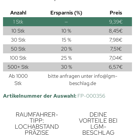
Anzahl
Ersparnis (%)
Preis
1
Stk
—
9,39
€
10 Stk
10 %
8,45
€
30 Stk
15 %
7,98
€
50 Stk
20 %
7,51
€
100 Stk
25 %
7,04
€
500+ Stk
30 %
6,57
€
Ab 1000
bitte anfragen unter
info@lgm-
Stk
beschlag.de
Artikelnummer der Auswahl:
FP-000356
RAUMFAHRER-
DEINE
TIPP:
VORTEILE BEI
LOCHABSTAND
LGM-
PRÄZISE
BESCHLAG