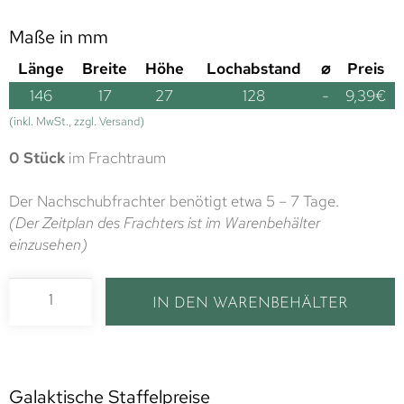
Maße in mm
Länge
Breite
Höhe
Lochabstand
⌀
Preis
146
17
27
128
-
9,39
€
(inkl. MwSt., zzgl. Versand)
0 Stück
im Frachtraum
Der Nachschubfrachter benötigt etwa 5 – 7 Tage.
(Der Zeitplan des Frachters ist im Warenbehälter
einzusehen)
IN DEN WARENBEHÄLTER
Galaktische Staffelpreise