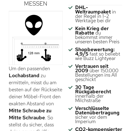
MESSEN
DHL-
Weltraumpaket
in
der Regel in 1–2
Werktage bei dir
Kein Krieg der
Rabatte
du
bekommst immer
unseren besten Preis
Shopbewertung:
4,9/5
fast so beliebt
wie Buzz Lightyear
Vertrauen seit
Um den passenden
2009
über 150.000
Bestellungen ins All
Lochabstand
zu
geschickt
ermitteln, misst du am
30 Tage
besten auf der Rückseite
Rückgaberecht
innerhalb der
deiner Möbel-Front den
Milchstraße
exakten Abstand von
Verschlüsselte
Mitte Schraube zu
Datenübertragung
sicher vor dem
Mitte Schraube
. So
Imperium
stellst du sicher, dass
CO2-kompensierter