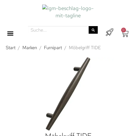
0
Start
/
Marken
/
Furnipart
/
Möbelgriff TIDE