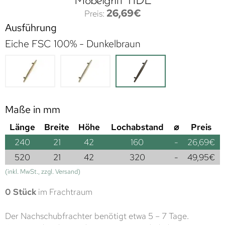
Möbelgriff TIDE
26,69
€
Ausführung
Eiche FSC 100% - Dunkelbraun
Maße in mm
Länge
Breite
Höhe
Lochabstand
⌀
Preis
240
21
42
160
-
26,69
€
520
21
42
320
-
49,95
€
(inkl. MwSt., zzgl. Versand)
0 Stück
im Frachtraum
Der Nachschubfrachter benötigt etwa 5 – 7 Tage.