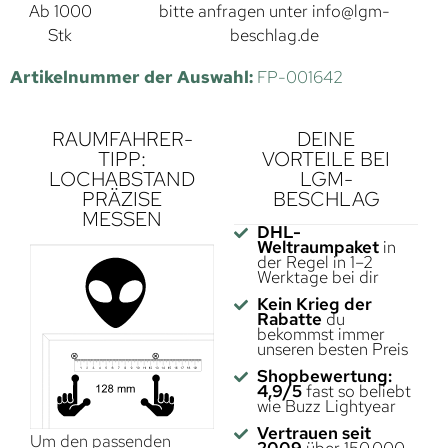
Ab 1000
bitte anfragen unter
info@lgm-
Stk
beschlag.de
Artikelnummer der Auswahl:
FP-001642
RAUMFAHRER-
DEINE
TIPP:
VORTEILE BEI
LOCHABSTAND
LGM-
PRÄZISE
BESCHLAG
MESSEN
DHL-
Weltraumpaket
in
der Regel in 1–2
Werktage bei dir
Kein Krieg der
Rabatte
du
bekommst immer
unseren besten Preis
Shopbewertung:
4,9/5
fast so beliebt
wie Buzz Lightyear
Vertrauen seit
Um den passenden
2009
über 150.000