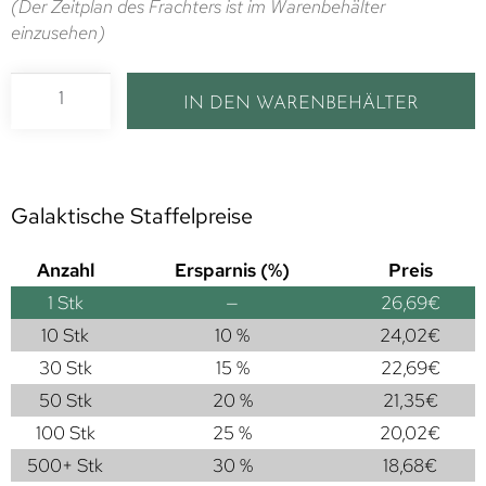
(Der Zeitplan des Frachters ist im Warenbehälter
einzusehen)
IN DEN WARENBEHÄLTER
Galaktische Staffelpreise
Anzahl
Ersparnis (%)
Preis
1
Stk
—
26,69
€
10 Stk
10 %
24,02
€
30 Stk
15 %
22,69
€
50 Stk
20 %
21,35
€
100 Stk
25 %
20,02
€
500+ Stk
30 %
18,68
€