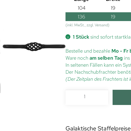
104
19
136
19
(inkl. MwSt., zzgl. Versand)
1 Stück
sind sofort startkla
Bestelle und bezahle
Mo - Fr 
Ware noch
am selben Tag
ins
In seltenen Fällen kann ein S
Der Nachschubfrachter benöti
(Der Zeitplan des Frachters is
Galaktische Staffelpreise