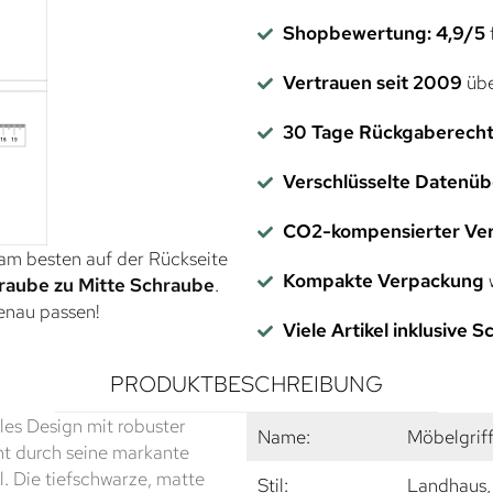
Shopbewertung: 4,9/5
f
Vertrauen seit 2009
übe
30 Tage Rückgaberech
Verschlüsselte Datenü
CO2-kompensierter Ve
 am besten auf der Rückseite
Kompakte Verpackung
w
raube zu Mitte Schraube
.
genau passen!
Viele Artikel inklusive 
PRODUKTBESCHREIBUNG
lles Design mit robuster
Name:
Möbelgrif
ht durch seine markante
. Die tiefschwarze, matte
Stil:
Landhaus, 