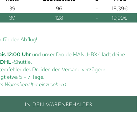
39
96
-
18,39
€
39
128
-
19,99
€
r für den Abflug!
bis 12:00 Uhr
und unser Droide MANU-BX4 lädt deine
DHL
-Shuttle.
ystemfehler des Droiden den Versand verzögern.
gt etwa 5 – 7 Tage.
t im Warenbehälter einzusehen)
IN DEN WARENBEHÄLTER