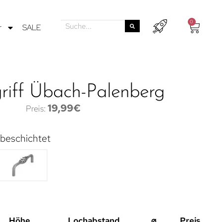
0
r
SALE
riff Übach-Palenberg
19,99
€
rbeschichtet
Höhe
Lochabstand
⌀
Preis