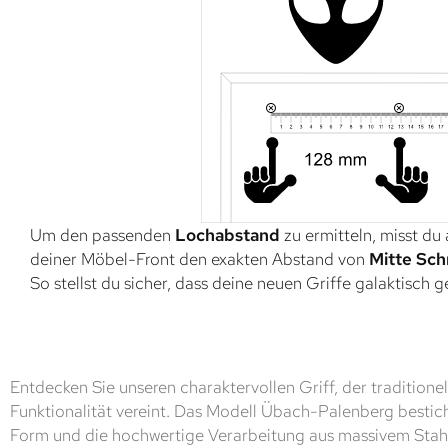
Um den passenden
Lochabstand
zu ermitteln, misst du
deiner Möbel-Front den exakten Abstand von
Mitte Sch
So stellst du sicher, dass deine neuen Griffe galaktisch 
Entdecken Sie unseren charaktervollen Griff, der traditione
Funktionalität vereint. Das Modell Übach-Palenberg bestic
Form und die hochwertige Verarbeitung aus massivem Stahl