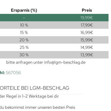
Ersparnis (%)
Preis
—
19,99
€
10 %
17,99
€
15 %
16,99
€
20 %
15,99
€
25 %
14,99
€
30 %
13,99
€
bitte anfragen unter
info@lgm-beschlag.de
hl:
567056
VORTEILE BEI LGM-BESCHLAG
der Regel in 1–2 Werktage bei dir
du bekommst immer unseren besten Preis