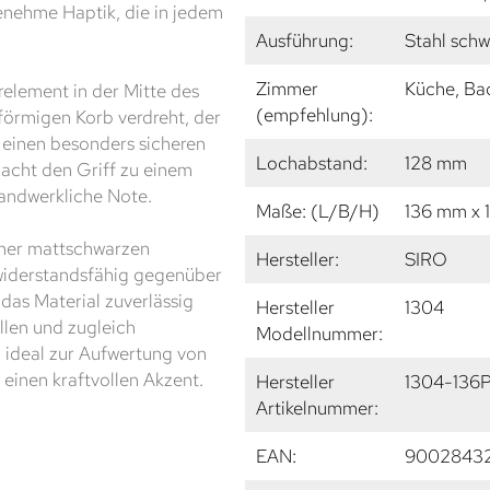
genehme Haptik, die in jedem
Ausführung:
Stahl schw
Zimmer
Küche, Ba
relement in der Mitte des
(empfehlung):
lförmigen Korb verdreht, der
r einen besonders sicheren
Lochabstand:
128 mm
macht den Griff zu einem
handwerkliche Note.
Maße: (L/B/H)
136 mm x 
iner mattschwarzen
Hersteller:
SIRO
 widerstandsfähig gegenüber
das Material zuverlässig
Hersteller
1304
llen und zugleich
Modellnummer:
 ideal zur Aufwertung von
 einen kraftvollen Akzent.
Hersteller
1304-136
Artikelnummer:
EAN:
9002843