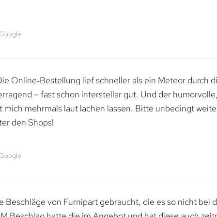
 Google
e Online‑Bestellung lief schneller als ein Meteor durch di
erragend – fast schon interstellar gut. Und der humorvolle
mich mehrmals laut lachen lassen. Bitte unbedingt weiter 
ter den Shops!
 Google
 Beschläge von Furnipart gebraucht, die es so nicht bei 
M Beschlag hatte die im Angebot und hat diese auch zeitn