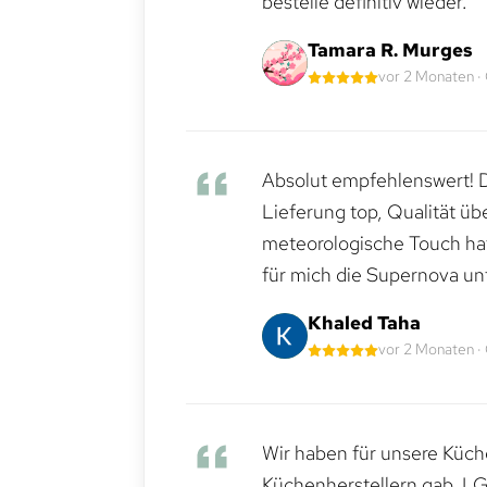
bestelle definitiv wieder.
Tamara R. Murges
vor 2 Monaten ·
Absolut empfehlenswert! Di
Lieferung top, Qualität üb
meteorologische Touch hat 
für mich die Supernova un
Khaled Taha
vor 2 Monaten ·
Wir haben für unsere Küche
Küchenherstellern gab. LG