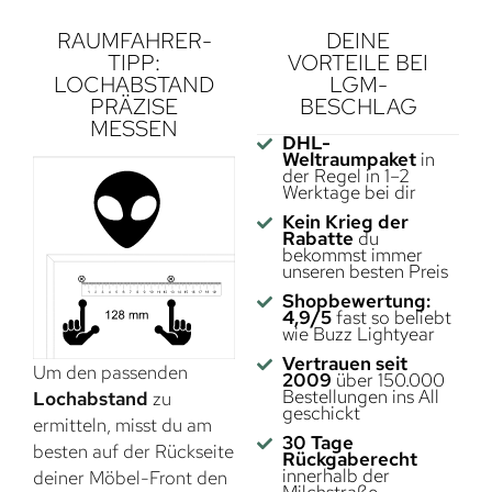
RAUMFAHRER-
DEINE
TIPP:
VORTEILE BEI
LOCHABSTAND
LGM-
PRÄZISE
BESCHLAG
MESSEN
DHL-
Weltraumpaket
in
der Regel in 1–2
Werktage bei dir
Kein Krieg der
Rabatte
du
bekommst immer
unseren besten Preis
Shopbewertung:
4,9/5
fast so beliebt
wie Buzz Lightyear
Vertrauen seit
Um den passenden
2009
über 150.000
Bestellungen ins All
Lochabstand
zu
geschickt
ermitteln, misst du am
30 Tage
besten auf der Rückseite
Rückgaberecht
innerhalb der
deiner Möbel-Front den