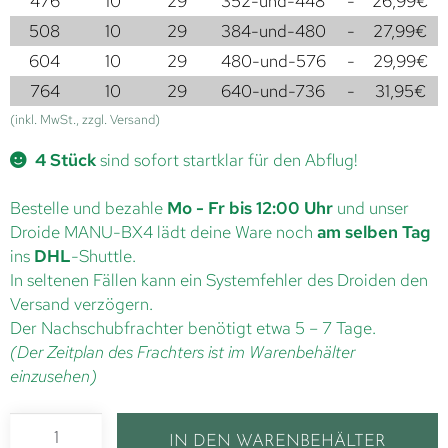
476
10
29
352-und-448
-
26,99
€
508
10
29
384-und-480
-
27,99
€
604
10
29
480-und-576
-
29,99
€
764
10
29
640-und-736
-
31,95
€
(inkl. MwSt., zzgl. Versand)
4 Stück
sind sofort startklar für den Abflug!
Bestelle und bezahle
Mo - Fr bis 12:00 Uhr
und unser
Droide MANU-BX4 lädt deine Ware noch
am selben Tag
ins
DHL
-Shuttle.
In seltenen Fällen kann ein Systemfehler des Droiden den
Versand verzögern.
Der Nachschubfrachter benötigt etwa 5 – 7 Tage.
(Der Zeitplan des Frachters ist im Warenbehälter
einzusehen)
IN DEN WARENBEHÄLTER