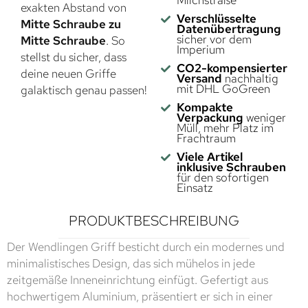
Milchstraße
exakten Abstand von
Verschlüsselte
Mitte Schraube zu
Datenübertragung
sicher vor dem
Mitte Schraube
. So
Imperium
stellst du sicher, dass
CO2-kompensierter
deine neuen Griffe
Versand
nachhaltig
mit DHL GoGreen
galaktisch genau passen!
Kompakte
Verpackung
weniger
Müll, mehr Platz im
Frachtraum
Viele Artikel
inklusive Schrauben
für den sofortigen
Einsatz
PRODUKTBESCHREIBUNG
Der Wendlingen Griff besticht durch ein modernes und
minimalistisches Design, das sich mühelos in jede
zeitgemäße Inneneinrichtung einfügt. Gefertigt aus
hochwertigem Aluminium, präsentiert er sich in einer