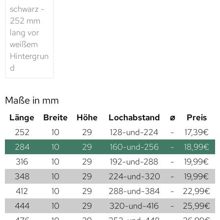
Maße in mm
Länge
Breite
Höhe
Lochabstand
⌀
Preis
252
10
29
128-und-224
-
17,39
€
284
10
29
160-und-256
-
18,99
€
316
10
29
192-und-288
-
19,99
€
348
10
29
224-und-320
-
19,99
€
412
10
29
288-und-384
-
22,99
€
444
10
29
320-und-416
-
25,99
€