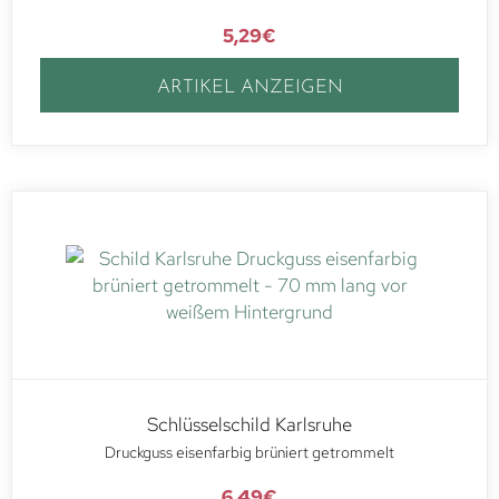
5,29
€
ARTIKEL ANZEIGEN
Schlüsselschild Karlsruhe
Druckguss eisenfarbig brüniert getrommelt
6,49
€