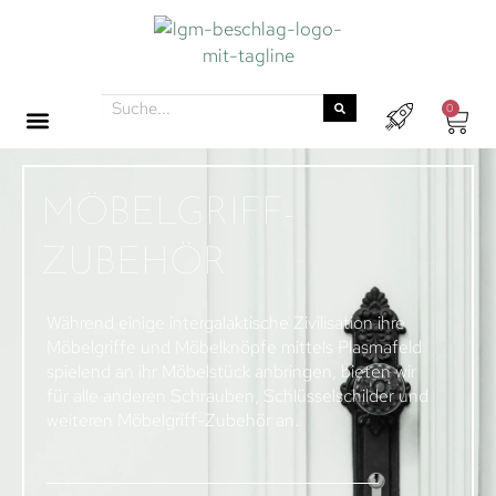
0
MÖBELGRIFF-
ZUBEHÖR
Während einige intergalaktische Zivilisation ihre
Möbelgriffe und Möbelknöpfe mittels Plasmafeld
spielend an ihr Möbelstück anbringen, bieten wir
für alle anderen Schrauben, Schlüsselschilder und
weiteren Möbelgriff-Zubehör an.