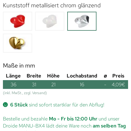
Kunststoff metallisiert chrom glänzend
Maße in mm
Länge
Breite
Höhe
Lochabstand
⌀
Preis
36
31
21
16
-
4,09
€
(inkl. MwSt., zzgl. Versand)
6 Stück
sind sofort startklar für den Abflug!
Bestelle und bezahle
Mo - Fr bis 12:00 Uhr
und unser
Droide MANU-BX4 lädt deine Ware noch
am selben Tag