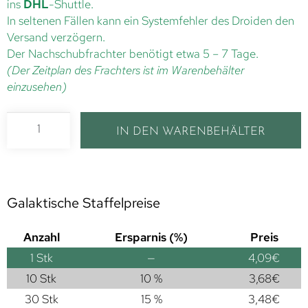
ins
DHL
-Shuttle.
In seltenen Fällen kann ein Systemfehler des Droiden den
Versand verzögern.
Der Nachschubfrachter benötigt etwa 5 – 7 Tage.
(Der Zeitplan des Frachters ist im Warenbehälter
einzusehen)
IN DEN WARENBEHÄLTER
Galaktische Staffelpreise
Anzahl
Ersparnis (%)
Preis
1
Stk
—
4,09
€
10 Stk
10 %
3,68
€
30 Stk
15 %
3,48
€