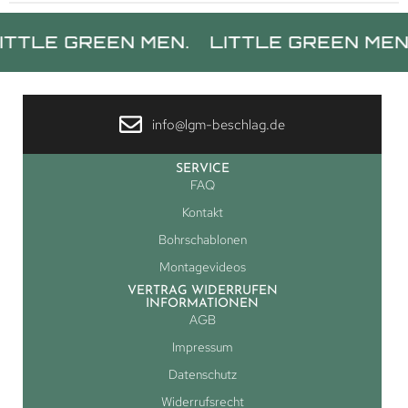
GREEN MEN.
LITTLE GREEN MEN.
LIT
info@lgm-beschlag.de
SERVICE
FAQ
Kontakt
Bohrschablonen
Montagevideos
VERTRAG WIDERRUFEN
INFORMATIONEN
AGB
Impressum
Datenschutz
Widerrufsrecht