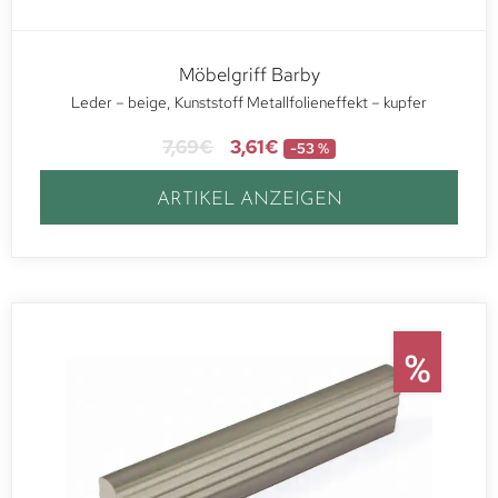
Möbelgriff Barby
Leder – beige, Kunststoff Metallfolieneffekt – kupfer
7,69
€
3,61
€
-53 %
ARTIKEL ANZEIGEN