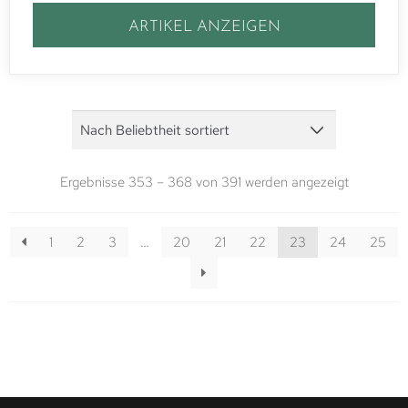
ARTIKEL ANZEIGEN
Ergebnisse 353 – 368 von 391 werden angezeigt
1
2
3
…
20
21
22
23
24
25