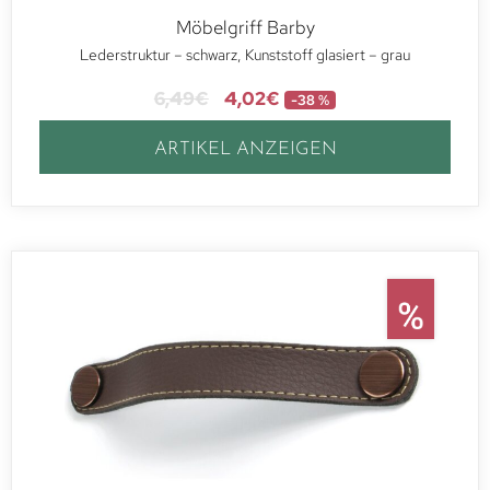
Möbelgriff Barby
Lederstruktur – schwarz, Kunststoff glasiert – grau
6,49
€
4,02
€
-38 %
ARTIKEL ANZEIGEN