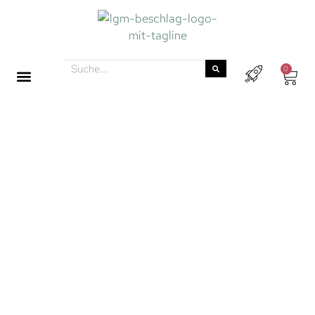
0
MÖBELGRIFFE
Entdecke die neuesten Möbelgriff-Trends – von
der Schönheit des Adlernebels bis zur
faszinierenden Spiralgalaxie. Mit einer Auswahl von
über 2.200 einzigartigen Möbelgriffen bringen wir
frischen Stil in dein Zuhause. In unserem großen
Lager in der Milchstraße findest du Möbelgriffe in
allen Farben, Formen und aus verschiedensten
Materialien – für jeden Geschmack ist etwas dabei.