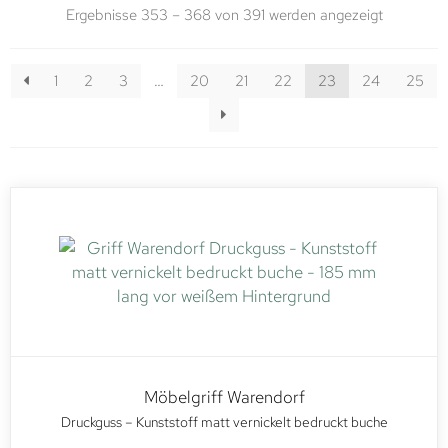
Ergebnisse 353 – 368 von 391 werden angezeigt
1
2
3
…
20
21
22
23
24
25
Möbelgriff Warendorf
Druckguss – Kunststoff matt vernickelt bedruckt buche