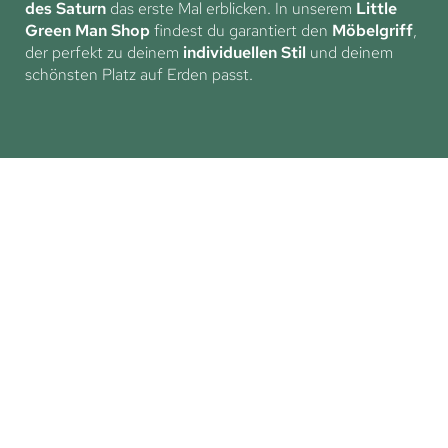
des Saturn
das erste Mal erblicken. In unserem
Little
Green Man Shop
findest du garantiert den
Möbelgriff
,
der perfekt zu deinem
individuellen Stil
und deinem
schönsten Platz auf Erden passt.