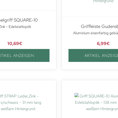
elgriff SQUARE-10
Griffleiste Gudens
Zink – Edelstahloptik
Aluminium eisenfarbig gebü
10,69
€
6,99
€
RTIKEL ANZEIGEN
ARTIKEL ANZEIG