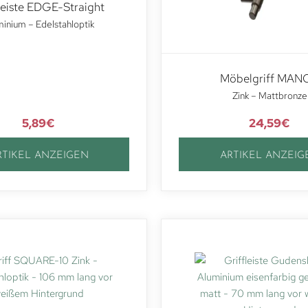
leiste EDGE-Straight
inium – Edelstahloptik
Möbelgriff MAN
Zink – Mattbronze
5,89
€
24,59
€
RTIKEL ANZEIGEN
ARTIKEL ANZEIG