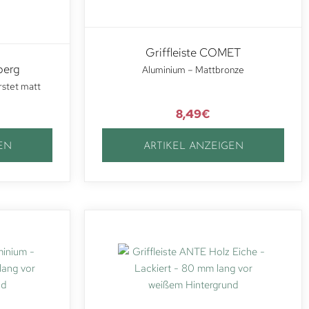
Griffleiste COMET
berg
Aluminium – Mattbronze
rstet matt
8,49
€
EN
ARTIKEL ANZEIGEN