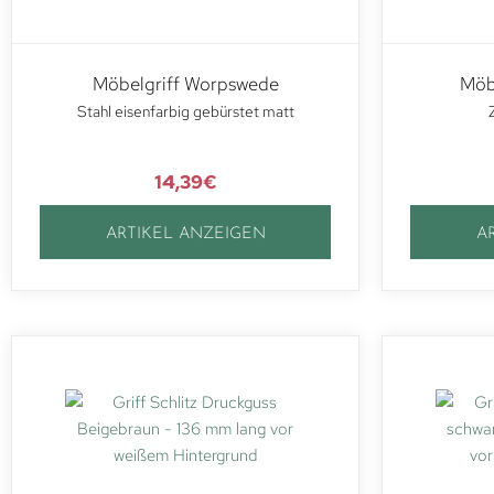
Möbelgriff Worpswede
Möb
Stahl eisenfarbig gebürstet matt
14,39
€
ARTIKEL ANZEIGEN
A