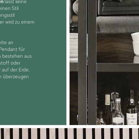
en
lässt keine
inen Stil
ungsstil
er wird zu einem
ite an
Pendant für
on bestehen aus
toff oder
r auf der Erde.
rn überzeugen