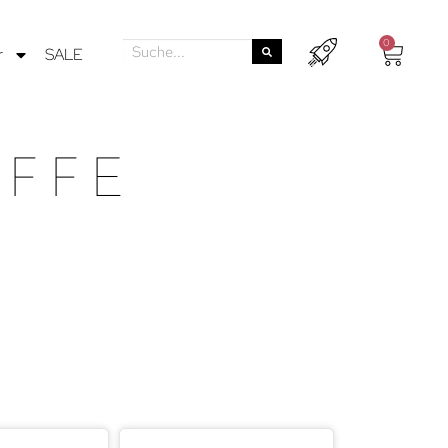
0
r
SALE
FFE