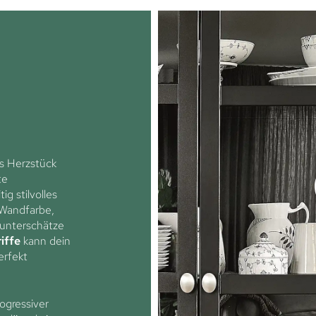
s Herzstück
te
ig stilvolles
 Wandfarbe,
 unterschätze
iffe
kann dein
erfekt
ogressiver