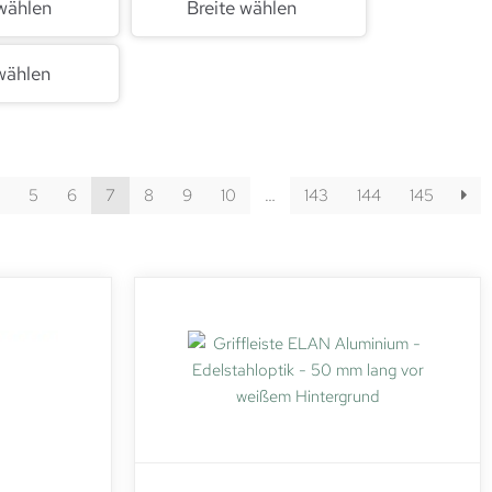
wählen
Breite wählen
wählen
5
6
7
8
9
10
…
143
144
145