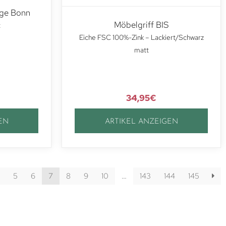
age Bonn
Möbelgriff BIS
t
Eiche FSC 100%-Zink – Lackiert/Schwarz
matt
34,95
€
EN
ARTIKEL ANZEIGEN
5
6
7
8
9
10
…
143
144
145