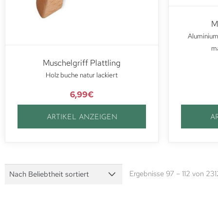
M
Aluminium
ma
Muschelgriff Plattling
Holz buche natur lackiert
6,99
€
ARTIKEL ANZEIGEN
A
Ergebnisse 97 – 112 von 23