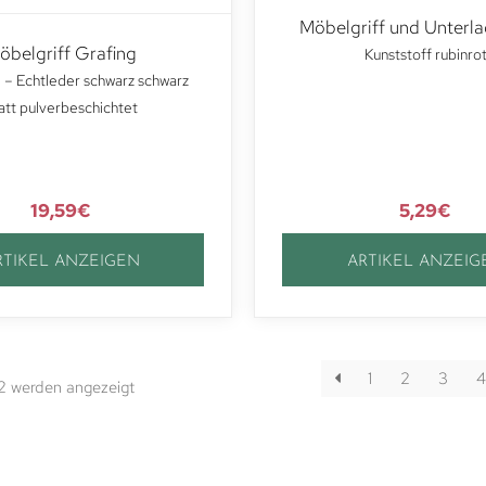
Möbelgriff und Unterl
öbelgriff Grafing
Kunststoff rubinro
 – Echtleder schwarz schwarz
tt pulverbeschichtet
19,59
€
5,29
€
RTIKEL ANZEIGEN
ARTIKEL ANZEIG
1
2
3
4
12 werden angezeigt