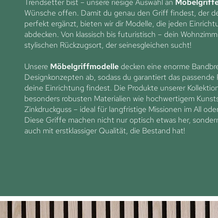
Trendsetter bist – unsere riesige Auswahl an
Möbelgriff
Wünsche offen. Damit du genau den Griff findest, der de
perfekt ergänzt, bieten wir dir Modelle, die jeden Einricht
abdecken. Von klassisch bis futuristisch – dein Wohnzimm
stylischen Rückzugsort, der seinesgleichen sucht!
Unsere
Möbelgriffmodelle
decken eine enorme Bandbre
Designkonzepten ab, sodass du garantiert das passende 
deine Einrichtung findest. Die Produkte unserer Kollekti
besonders robusten Materialien wie hochwertigem Kunsts
Zinkdruckguss – ideal für langfristige Missionen im All ode
Diese Griffe machen nicht nur optisch etwas her, sonde
auch mit erstklassiger Qualität, die Bestand hat!