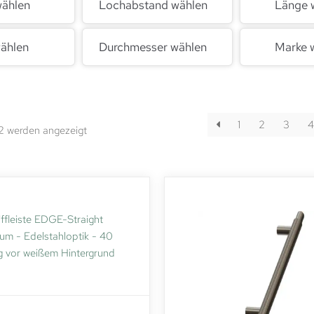
wählen
Lochabstand wählen
Länge 
ählen
Durchmesser wählen
Marke 
1
2
3
4
12 werden angezeigt