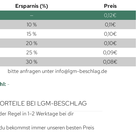
Ersparnis (%)
Preis
—
0,12
€
10 %
0,11
€
15 %
0,10
€
20 %
0,10
€
25 %
0,09
€
30 %
0,08
€
bitte anfragen unter
info@lgm-beschlag.de
hl:
-
VORTEILE BEI LGM-BESCHLAG
der Regel in 1–2 Werktage bei dir
du bekommst immer unseren besten Preis