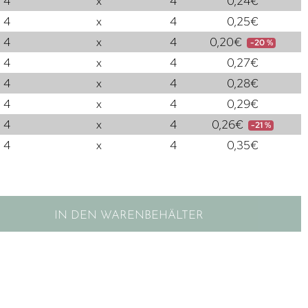
4
x
4
0,24
€
4
x
4
0,25
€
4
x
4
0,20
€
-20 %
4
x
4
0,27
€
4
x
4
0,28
€
4
x
4
0,29
€
4
x
4
0,26
€
-21 %
4
x
4
0,35
€
IN DEN WARENBEHÄLTER