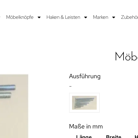
Möbelknöpfe
Haken & Leisten
Marken
Zubehö
Möbe
Ausführung
-
Maße in mm
Länge
Breite
H