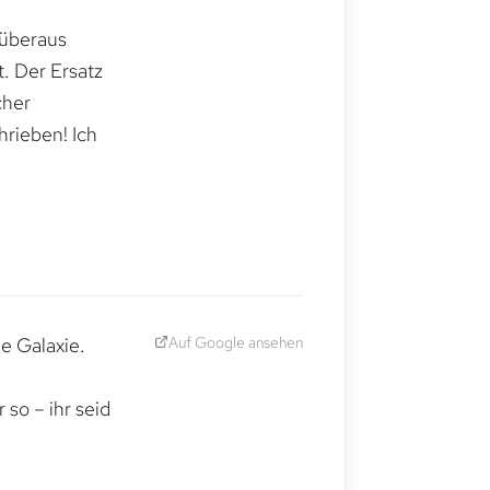
 überaus
. Der Ersatz
cher
hrieben! Ich
Auf Google ansehen
e Galaxie.
,
so – ihr seid