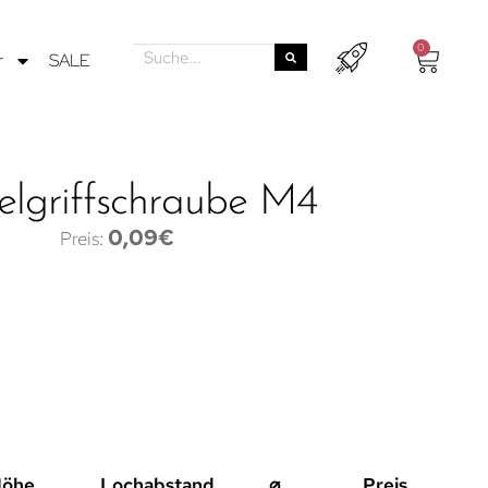
0
r
SALE
lgriffschraube M4
0,09
€
öhe
Lochabstand
⌀
Preis