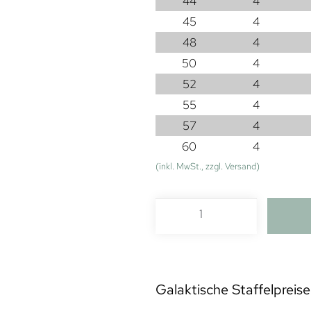
44
4
45
4
48
4
50
4
52
4
55
4
57
4
60
4
(inkl. MwSt., zzgl. Versand)
Galaktische Staffelpreise