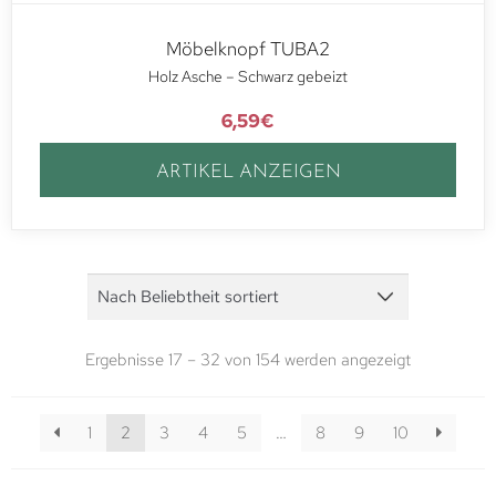
Möbelknopf TUBA2
Holz Asche – Schwarz gebeizt
6,59
€
ARTIKEL ANZEIGEN
Ergebnisse 17 – 32 von 154 werden angezeigt
1
2
3
4
5
…
8
9
10