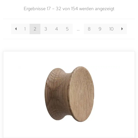
Ergebnisse 17 – 32 von 154 werden angezeigt
1
2
3
4
5
…
8
9
10