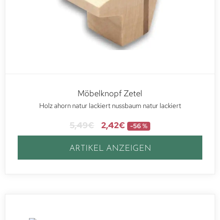
Möbelknopf Zetel
Holz ahorn natur lackiert nussbaum natur lackiert
5,49
€
2,42
€
-56 %
ARTIKEL ANZEIGEN