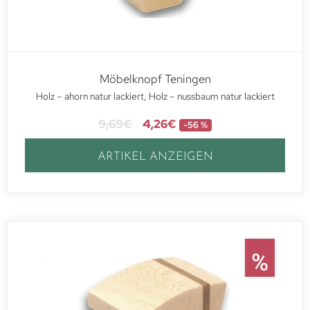
Möbelknopf Teningen
Holz – ahorn natur lackiert, Holz – nussbaum natur lackiert
9,69
€
4,26
€
-56 %
ARTIKEL ANZEIGEN