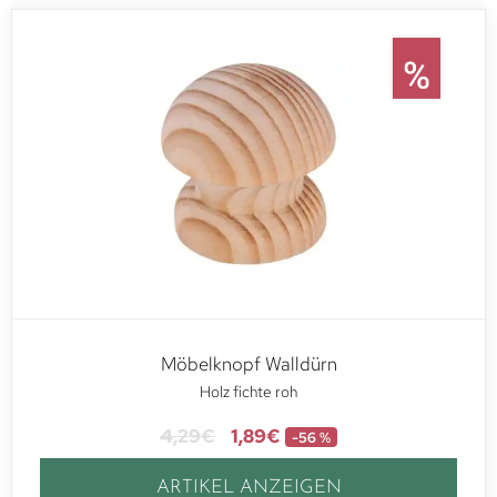
Möbelknopf Walldürn
Holz fichte roh
4,29
€
1,89
€
-56 %
ARTIKEL ANZEIGEN