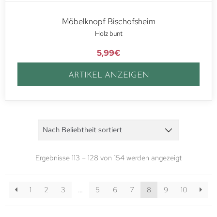
Möbelknopf Bischofsheim
Holz bunt
5,99
€
ARTIKEL ANZEIGEN
Ergebnisse 113 – 128 von 154 werden angezeigt
1
2
3
…
5
6
7
8
9
10