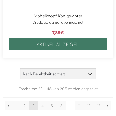
Möbelknopf Königswinter
Druckguss glänzend vermessingt
7,89
€
ARTIKEL ANZEIGEN
Ergebnisse 33 – 48 von 205 werden angezeigt
1
2
3
4
5
6
…
11
12
13