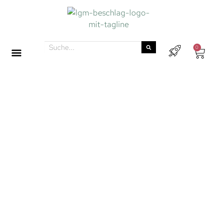
0
MÖBELKNÖPFE
Es ist kein Geheimnis, dass Möbelknöpfe in der
Andromeda-Galaxie und im Pferdekopfnebel
derzeit eine kosmische Renaissance feiern. Diese
vielseitigen Möbelaccessoires präsentieren sich in
einer Vielfalt von Farben und Formen. Für unsere
Sternenreisenden in der Milchstraße halten wir
aktuell über 1.300 Möbelknöpfe bereit.