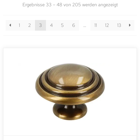
Ergebnisse 33 – 48 von 205 werden angezeigt
1
2
3
4
5
6
…
11
12
13