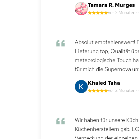
Tamara R. Murges
vor 2 Monaten ·
Absolut empfehlenswert! Di
Lieferung top, Qualität üb
meteorologische Touch hat 
für mich die Supernova un
Khaled Taha
vor 2 Monaten ·
Wir haben für unsere Küche
Küchenherstellern gab. LG
Verpackung der einzelnen G