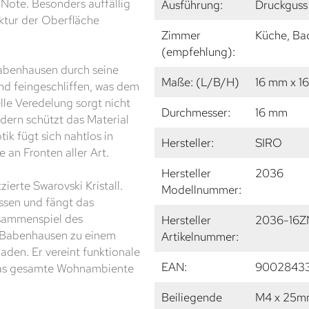
Note. Besonders auffällig
Ausführung:
Druckguss 
uktur der Oberfläche
Zimmer
Küche, Ba
(empfehlung):
abenhausen durch seine
Maße: (L/B/H)
16 mm x 1
und feingeschliffen, was dem
lle Veredelung sorgt nicht
Durchmesser:
16 mm
dern schützt das Material
ik fügt sich nahtlos in
Hersteller:
SIRO
e an Fronten aller Art.
Hersteller
2036
zierte Swarovski Kristall.
Modellnummer:
assen und fängt das
usammenspiel des
Hersteller
2036-16Z
er Babenhausen zu einem
Artikelnummer:
den. Er vereint funktionale
EAN:
9002843
 das gesamte Wohnambiente
Beiliegende
M4 x 25