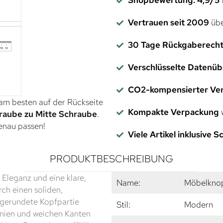
Vertrauen seit 2009
übe
30 Tage Rückgaberech
Verschlüsselte Datenü
CO2-kompensierter Ve
 am besten auf der Rückseite
Kompakte Verpackung
w
raube zu Mitte Schraube
.
genau passen!
Viele Artikel inklusive 
PRODUKTBESCHREIBUNG
Eleganz und eine klare,
Name:
Möbelkno
ch einen soliden,
abgerundete Kopfpartie
Stil:
Modern
nien und weichen Kanten