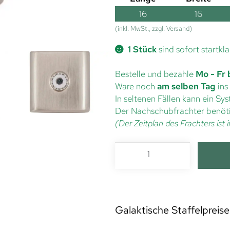
16
16
(inkl. MwSt., zzgl. Versand)
1 Stück
sind sofort startkla
Bestelle und bezahle
Mo - Fr 
Ware noch
am selben Tag
ins
In seltenen Fällen kann ein S
Der Nachschubfrachter benöti
(Der Zeitplan des Frachters is
Galaktische Staffelpreise