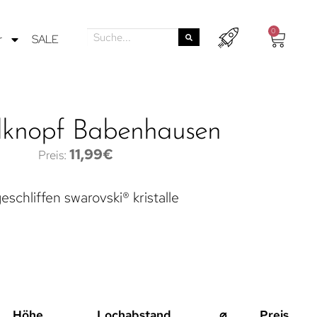
0
r
SALE
knopf Babenhausen
11,99
€
eschliffen swarovski® kristalle
Höhe
Lochabstand
⌀
Preis