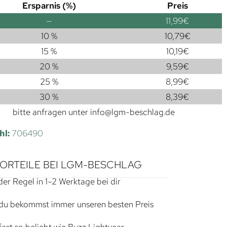
Ersparnis (%)
Preis
—
11,99
€
10 %
10,79
€
15 %
10,19
€
20 %
9,59
€
25 %
8,99
€
30 %
8,39
€
bitte anfragen unter
info@lgm-beschlag.de
hl:
706490
VORTEILE BEI LGM-BESCHLAG
der Regel in 1–2 Werktage bei dir
du bekommst immer unseren besten Preis
ast so beliebt wie Buzz Lightyear