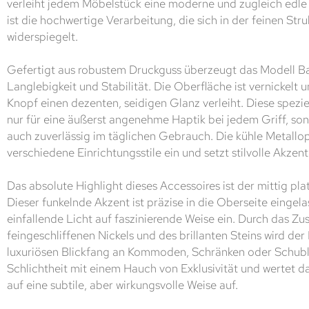
verleiht jedem Möbelstück eine moderne und zugleich edle 
ist die hochwertige Verarbeitung, die sich in der feinen Str
widerspiegelt.
Gefertigt aus robustem Druckguss überzeugt das Modell B
Langlebigkeit und Stabilität. Die Oberfläche ist vernickelt 
Knopf einen dezenten, seidigen Glanz verleiht. Diese spezie
nur für eine äußerst angenehme Haptik bei jedem Griff, son
auch zuverlässig im täglichen Gebrauch. Die kühle Metallopt
verschiedene Einrichtungsstile ein und setzt stilvolle Akzent
Das absolute Highlight dieses Accessoires ist der mittig plat
Dieser funkelnde Akzent ist präzise in die Oberseite eingel
einfallende Licht auf faszinierende Weise ein. Durch das Z
feingeschliffenen Nickels und des brillanten Steins wird d
luxuriösen Blickfang an Kommoden, Schränken oder Schubla
Schlichtheit mit einem Hauch von Exklusivität und wertet
auf eine subtile, aber wirkungsvolle Weise auf.