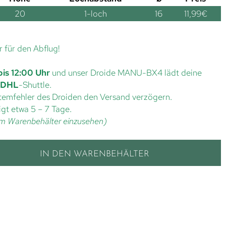
20
1-loch
16
11,99
€
r für den Abflug!
bis 12:00 Uhr
und unser Droide MANU-BX4 lädt deine
DHL
-Shuttle.
ystemfehler des Droiden den Versand verzögern.
gt etwa 5 – 7 Tage.
t im Warenbehälter einzusehen)
IN DEN WARENBEHÄLTER