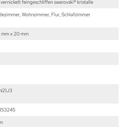
vernickelt feingeschliffen swarovski® kristalle
dezimmer, Wohnzimmer, Flur, Schlafzimmer
6 mm x 20 mm
N21J3
353245
mm