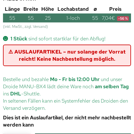
Länge
Breite
Höhe
Lochabstand
⌀
Preis
55
55
25
1-loch
55
7,04
€
-56 %
(inkl. MwSt., zzgl. Versand)
1 Stück
sind sofort startklar für den Abflug!
⚠️ AUSLAUFARTIKEL – nur solange der Vorrat
reicht! Keine Nachbestellung möglich.
Bestelle und bezahle
Mo - Fr bis 12:00 Uhr
und unser
Droide MANU-BX4 lädt deine Ware noch
am selben Tag
ins
DHL
-Shuttle.
In seltenen Fällen kann ein Systemfehler des Droiden den
Versand verzögern.
Dies ist ein Auslaufartikel, der nicht mehr nachbestellt
werden kann