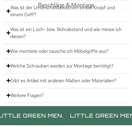
Beschläge & Montage
Was ist der Unterschied zwischen einem Knopf und
einem Griff?
Was ist ein Loch- bzw. Bohrabstand und wie messe ich
diesen?
Wie montiere oder tausche ich Möbelgriffe aus?
Welche Schrauben werden zur Montage benötigt?
Gibt es Artikel mit anderen Maßen oder Materialien?
Weitere Fragen?
LE GREEN MEN.
LITTLE GREEN MEN.
L