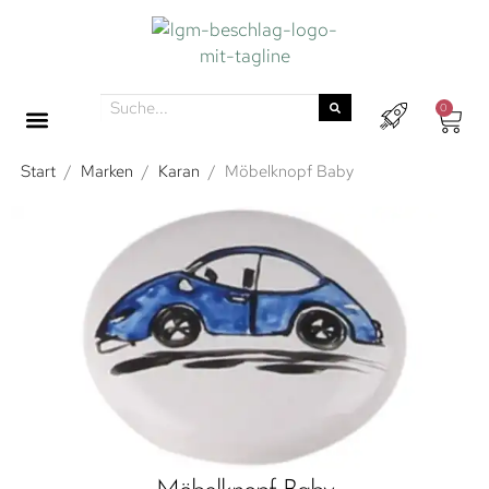
0
Start
/
Marken
/
Karan
/
Möbelknopf Baby