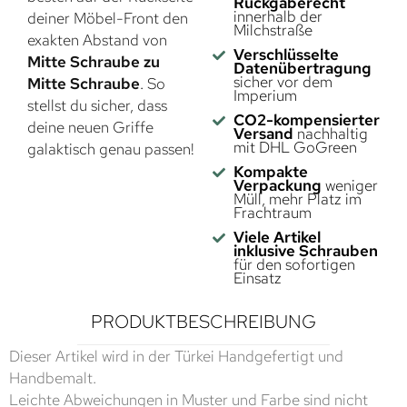
Rückgaberecht
innerhalb der
deiner Möbel-Front den
Milchstraße
exakten Abstand von
Verschlüsselte
Mitte Schraube zu
Datenübertragung
sicher vor dem
Mitte Schraube
. So
Imperium
stellst du sicher, dass
CO2-kompensierter
deine neuen Griffe
Versand
nachhaltig
mit DHL GoGreen
galaktisch genau passen!
Kompakte
Verpackung
weniger
Müll, mehr Platz im
Frachtraum
Viele Artikel
inklusive Schrauben
für den sofortigen
Einsatz
PRODUKTBESCHREIBUNG
Dieser Artikel wird in der Türkei Handgefertigt und
Handbemalt.
Leichte Abweichungen in Muster und Farbe sind nicht