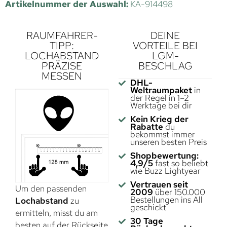
Artikelnummer der Auswahl:
KA-914498
RAUMFAHRER-
DEINE
TIPP:
VORTEILE BEI
LOCHABSTAND
LGM-
PRÄZISE
BESCHLAG
MESSEN
DHL-
Weltraumpaket
in
der Regel in 1–2
Werktage bei dir
Kein Krieg der
Rabatte
du
bekommst immer
unseren besten Preis
Shopbewertung:
4,9/5
fast so beliebt
wie Buzz Lightyear
Vertrauen seit
Um den passenden
2009
über 150.000
Bestellungen ins All
Lochabstand
zu
geschickt
ermitteln, misst du am
30 Tage
besten auf der Rückseite