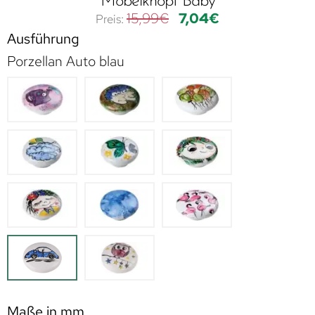
Möbelknopf Baby
15,99
€
7,04
€
Ausführung
Porzellan Auto blau
Maße in mm