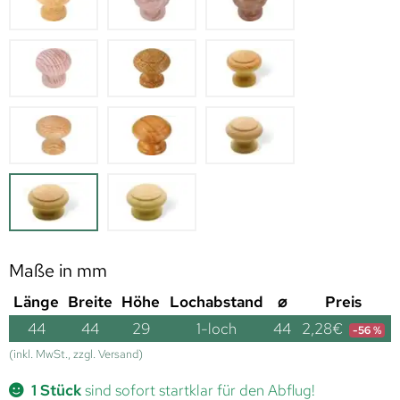
Maße in mm
Länge
Breite
Höhe
Lochabstand
⌀
Preis
44
44
29
1-loch
44
2,28
€
-56 %
(inkl. MwSt., zzgl. Versand)
1 Stück
sind sofort startklar für den Abflug!