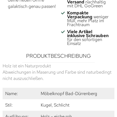
deine neuen Griffe
Versand
nachhaltig
mit DHL GoGreen
galaktisch genau passen!
Kompakte
Verpackung
weniger
Müll, mehr Platz im
Frachtraum
Viele Artikel
inklusive Schrauben
für den sofortigen
Einsatz
PRODUKTBESCHREIBUNG
Holz ist ein Naturprodukt
Abweichungen in Maserung und Farbe sind naturbedingt
nicht auszuschließen.
Name:
Möbelknopf Bad-Dürrenberg
Stil:
Kugel, Schlicht
Ausführung:
Holz – eiche roh