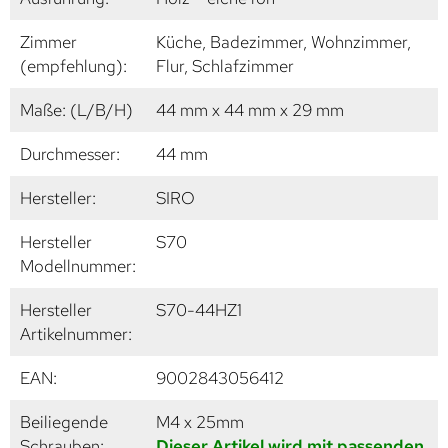
Zimmer
Küche, Badezimmer, Wohnzimmer,
(empfehlung):
Flur, Schlafzimmer
Maße: (L/B/H)
44 mm x 44 mm x 29 mm
Durchmesser:
44 mm
Hersteller:
SIRO
Hersteller
S70
Modellnummer:
Hersteller
S70-44HZ1
Artikelnummer:
EAN:
9002843056412
Beiliegende
M4 x 25mm
Schrauben:
Dieser Artikel wird mit passenden