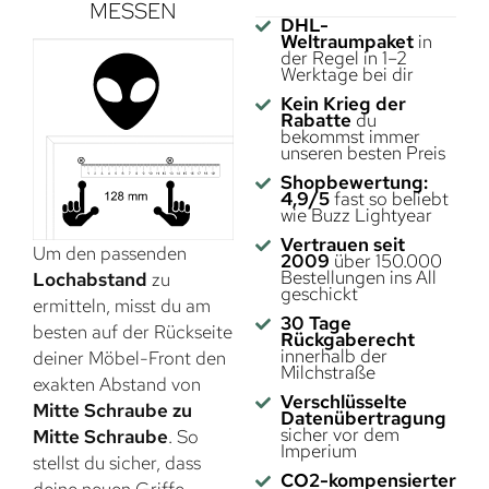
MESSEN
DHL-
Weltraumpaket
in
der Regel in 1–2
Werktage bei dir
Kein Krieg der
Rabatte
du
bekommst immer
unseren besten Preis
Shopbewertung:
4,9/5
fast so beliebt
wie Buzz Lightyear
Vertrauen seit
Um den passenden
2009
über 150.000
Bestellungen ins All
Lochabstand
zu
geschickt
ermitteln, misst du am
30 Tage
besten auf der Rückseite
Rückgaberecht
innerhalb der
deiner Möbel-Front den
Milchstraße
exakten Abstand von
Verschlüsselte
Mitte Schraube zu
Datenübertragung
sicher vor dem
Mitte Schraube
. So
Imperium
stellst du sicher, dass
CO2-kompensierter