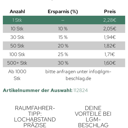
Anzahl
Ersparnis (%)
Preis
1
Stk
—
2,28
€
10 Stk
10 %
2,05
€
30 Stk
15 %
1,94
€
50 Stk
20 %
1,82
€
100 Stk
25 %
1,71
€
500+ Stk
30 %
1,60
€
Ab 1000
bitte anfragen unter
info@lgm-
Stk
beschlag.de
Artikelnummer der Auswahl:
112824
RAUMFAHRER-
DEINE
TIPP:
VORTEILE BEI
LOCHABSTAND
LGM-
PRÄZISE
BESCHLAG