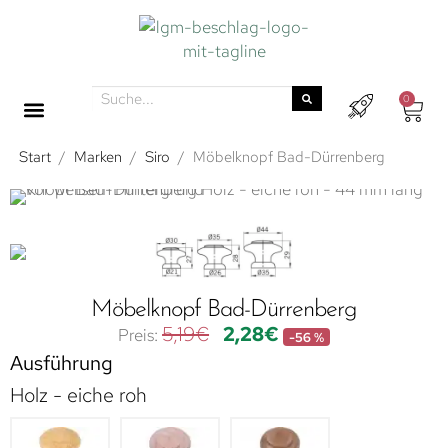
0
Start
/
Marken
/
Siro
/
Möbelknopf Bad-Dürrenberg
Möbelknopf Bad-Dürrenberg
5,19
€
2,28
€
-56 %
Ausführung
Holz - eiche roh