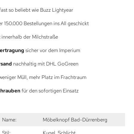
ast so beliebt wie Buzz Lightyear
r 150.000 Bestellungen ins All geschickt
t
innerhalb der Milchstraße
bertragung
sicher vor dem Imperium
rsand
nachhaltig mit DHL GoGreen
eniger Müll, mehr Platz im Frachtraum
Schrauben
für den sofortigen Einsatz
Name:
Möbelknopf Bad-Dürrenberg
Stil:
Kugel, Schlicht