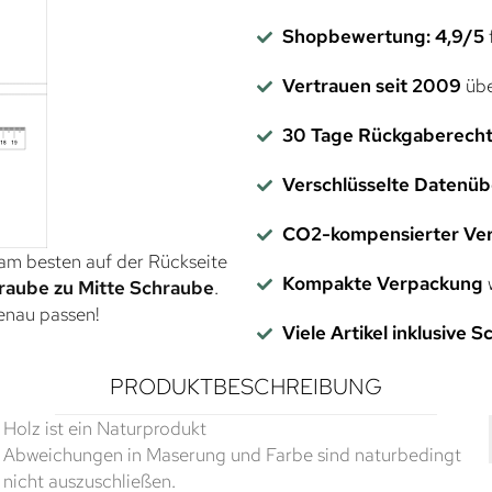
Shopbewertung: 4,9/5
f
Vertrauen seit 2009
übe
30 Tage Rückgaberech
Verschlüsselte Datenü
CO2-kompensierter Ve
 am besten auf der Rückseite
Kompakte Verpackung
w
raube zu Mitte Schraube
.
genau passen!
Viele Artikel inklusive 
PRODUKTBESCHREIBUNG
Holz ist ein Naturprodukt
Abweichungen in Maserung und Farbe sind naturbedingt
nicht auszuschließen.