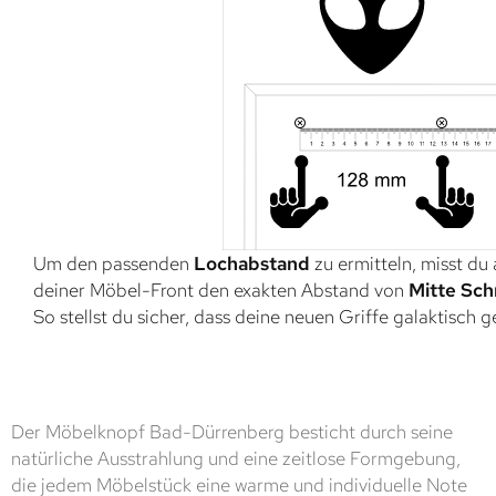
Um den passenden
Lochabstand
zu ermitteln, misst du
deiner Möbel-Front den exakten Abstand von
Mitte Sch
So stellst du sicher, dass deine neuen Griffe galaktisch 
Der Möbelknopf Bad-Dürrenberg besticht durch seine
natürliche Ausstrahlung und eine zeitlose Formgebung,
die jedem Möbelstück eine warme und individuelle Note