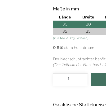
Maße in mm
Länge
Breite
30
30
35
35
(inkl. MwSt., zzgl. Versand)
0 Stück
im Frachtraum
Der Nachschubfrachter benöti
(Der Zeitplan des Frachters is
Galaktische Staffelpreise