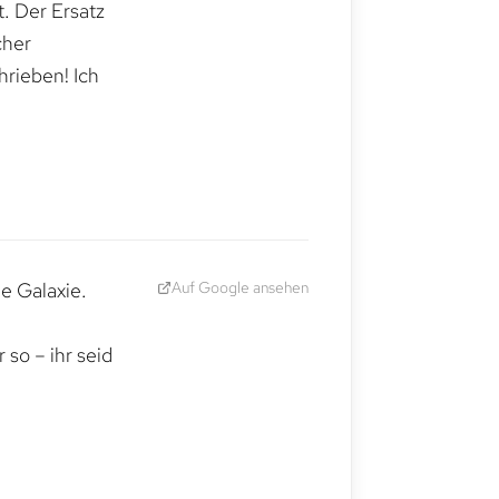
. Der Ersatz
cher
hrieben! Ich
Auf Google ansehen
e Galaxie.
,
so – ihr seid