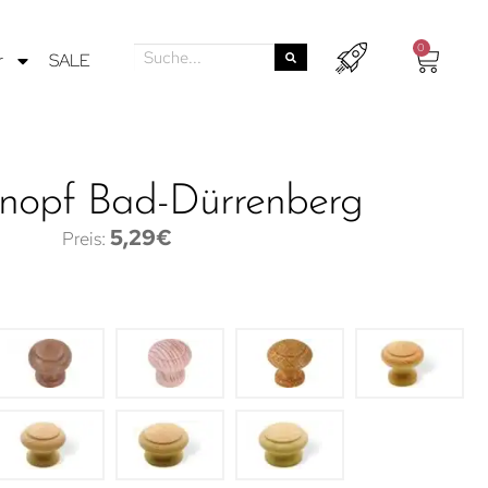
0
r
SALE
nopf Bad-Dürrenberg
5,29
€