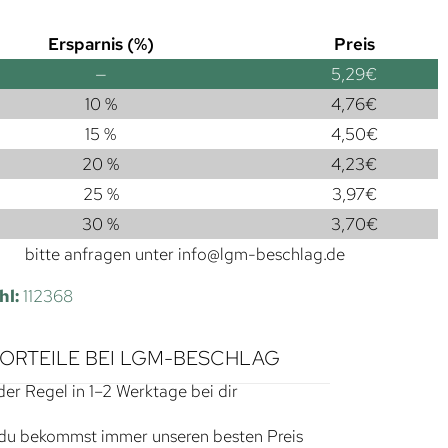
Ersparnis (%)
Preis
—
5,29
€
10 %
4,76
€
15 %
4,50
€
20 %
4,23
€
25 %
3,97
€
30 %
3,70
€
bitte anfragen unter
info@lgm-beschlag.de
hl:
112368
VORTEILE BEI LGM-BESCHLAG
der Regel in 1–2 Werktage bei dir
du bekommst immer unseren besten Preis