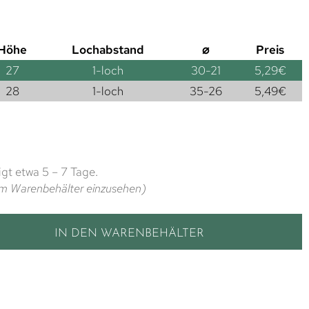
Höhe
Lochabstand
⌀
Preis
27
1-loch
30-21
5,29
€
28
1-loch
35-26
5,49
€
gt etwa 5 – 7 Tage.
t im Warenbehälter einzusehen)
IN DEN WARENBEHÄLTER