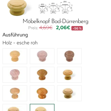
Möbelknopf Bad-Dürrenberg
4,69
€
2,06
€
-56 %
Ausführung
Holz - esche roh