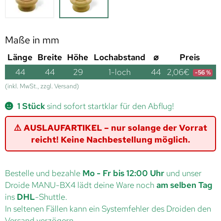
Maße in mm
Länge
Breite
Höhe
Lochabstand
⌀
Preis
44
44
29
1-loch
44
2,06
€
-56 %
(inkl. MwSt., zzgl. Versand)
1 Stück
sind sofort startklar für den Abflug!
⚠️ AUSLAUFARTIKEL – nur solange der Vorrat
reicht! Keine Nachbestellung möglich.
Bestelle und bezahle
Mo - Fr bis 12:00 Uhr
und unser
Droide MANU-BX4 lädt deine Ware noch
am selben Tag
ins
DHL
-Shuttle.
In seltenen Fällen kann ein Systemfehler des Droiden den
Versand verzögern.