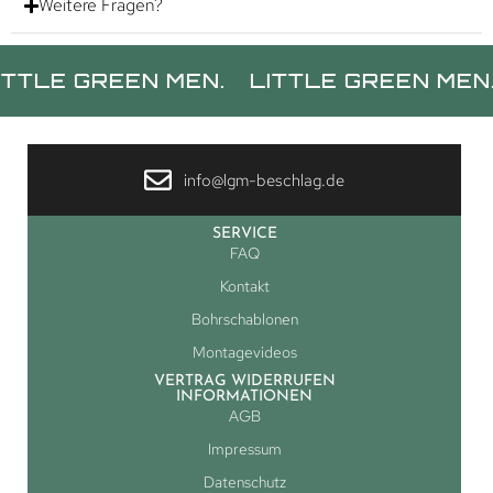
Weitere Fragen?
 GREEN MEN.
LITTLE GREEN MEN.
LIT
info@lgm-beschlag.de
SERVICE
FAQ
Kontakt
Bohrschablonen
Montagevideos
VERTRAG WIDERRUFEN
INFORMATIONEN
AGB
Impressum
Datenschutz