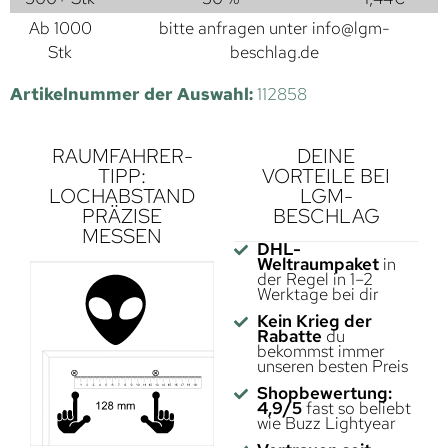
Ab 1000
bitte anfragen unter
info@lgm-
Stk
beschlag.de
Artikelnummer der Auswahl:
112858
RAUMFAHRER-
DEINE
TIPP:
VORTEILE BEI
LOCHABSTAND
LGM-
PRÄZISE
BESCHLAG
MESSEN
DHL-
Weltraumpaket
in
der Regel in 1–2
Werktage bei dir
Kein Krieg der
Rabatte
du
bekommst immer
unseren besten Preis
Shopbewertung:
4,9/5
fast so beliebt
wie Buzz Lightyear