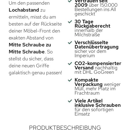
Vertrauen seit
Um den passenden
2009
über 150.000
Bestellungen ins All
Lochabstand
zu
geschickt
ermitteln, misst du am
30 Tage
besten auf der Rückseite
Rückgaberecht
innerhalb der
deiner Möbel-Front den
Milchstraße
exakten Abstand von
Verschlüsselte
Mitte Schraube zu
Datenübertragung
sicher vor dem
Mitte Schraube
. So
Imperium
stellst du sicher, dass
CO2-kompensierter
deine neuen Griffe
Versand
nachhaltig
mit DHL GoGreen
galaktisch genau passen!
Kompakte
Verpackung
weniger
Müll, mehr Platz im
Frachtraum
Viele Artikel
inklusive Schrauben
für den sofortigen
Einsatz
PRODUKTBESCHREIBUNG