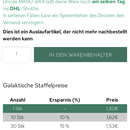
Droide MANU-BX4 lädt deine Ware noch
am selben Tag
ins
DHL
-Shuttle.
In seltenen Fällen kann ein Systemfehler des Droiden den
Versand verzögern.
Dies ist ein Auslaufartikel, der nicht mehr nachbestellt
werden kann
IN DEN WARENBEHÄLTER
Galaktische Staffelpreise
Anzahl
Ersparnis (%)
Preis
1
Stk
—
1,80
€
10 Stk
10 %
1,62
€
30 Stk
15 %
1,53
€