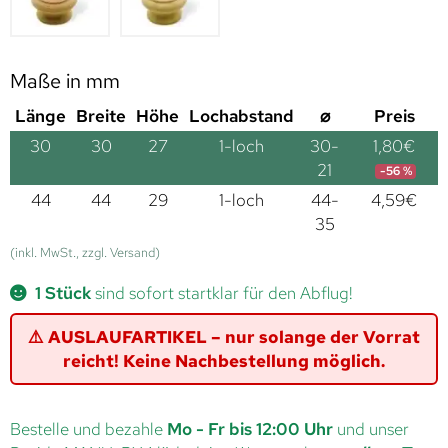
Maße in mm
Länge
Breite
Höhe
Lochabstand
⌀
Preis
30
30
27
1-loch
30-
1,80
€
21
-56 %
44
44
29
1-loch
44-
4,59
€
35
(inkl. MwSt., zzgl. Versand)
1 Stück
sind sofort startklar für den Abflug!
⚠️ AUSLAUFARTIKEL – nur solange der Vorrat
reicht! Keine Nachbestellung möglich.
Bestelle und bezahle
Mo - Fr bis 12:00 Uhr
und unser