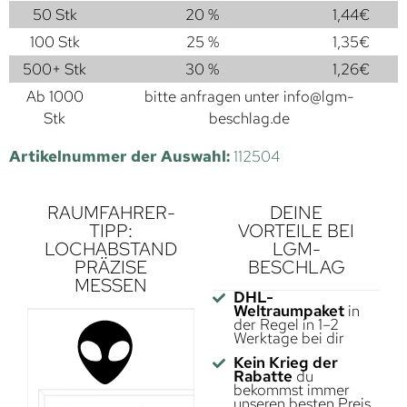
50 Stk
20 %
1,44
€
100 Stk
25 %
1,35
€
500+ Stk
30 %
1,26
€
Ab 1000
bitte anfragen unter
info@lgm-
Stk
beschlag.de
Artikelnummer der Auswahl:
112504
RAUMFAHRER-
DEINE
TIPP:
VORTEILE BEI
LOCHABSTAND
LGM-
PRÄZISE
BESCHLAG
MESSEN
DHL-
Weltraumpaket
in
der Regel in 1–2
Werktage bei dir
Kein Krieg der
Rabatte
du
bekommst immer
unseren besten Preis