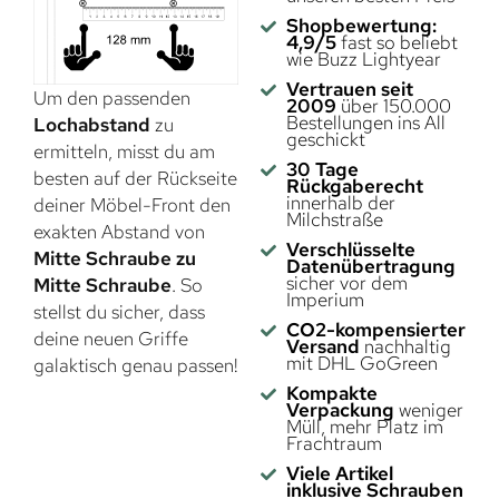
Shopbewertung:
4,9/5
fast so beliebt
wie Buzz Lightyear
Vertrauen seit
Um den passenden
2009
über 150.000
Bestellungen ins All
Lochabstand
zu
geschickt
ermitteln, misst du am
30 Tage
besten auf der Rückseite
Rückgaberecht
innerhalb der
deiner Möbel-Front den
Milchstraße
exakten Abstand von
Verschlüsselte
Mitte Schraube zu
Datenübertragung
sicher vor dem
Mitte Schraube
. So
Imperium
stellst du sicher, dass
CO2-kompensierter
deine neuen Griffe
Versand
nachhaltig
mit DHL GoGreen
galaktisch genau passen!
Kompakte
Verpackung
weniger
Müll, mehr Platz im
Frachtraum
Viele Artikel
inklusive Schrauben