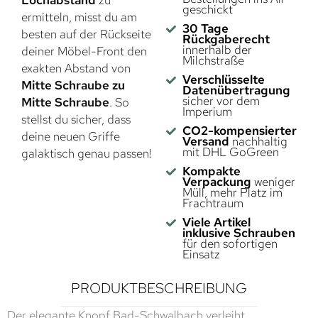
Lochabstand
zu
geschickt
ermitteln, misst du am
30 Tage
besten auf der Rückseite
Rückgaberecht
innerhalb der
deiner Möbel-Front den
Milchstraße
exakten Abstand von
Verschlüsselte
Mitte Schraube zu
Datenübertragung
sicher vor dem
Mitte Schraube
. So
Imperium
stellst du sicher, dass
CO2-kompensierter
deine neuen Griffe
Versand
nachhaltig
mit DHL GoGreen
galaktisch genau passen!
Kompakte
Verpackung
weniger
Müll, mehr Platz im
Frachtraum
Viele Artikel
inklusive Schrauben
für den sofortigen
Einsatz
PRODUKTBESCHREIBUNG
Der elegante Knopf Bad-Schwalbach verleiht