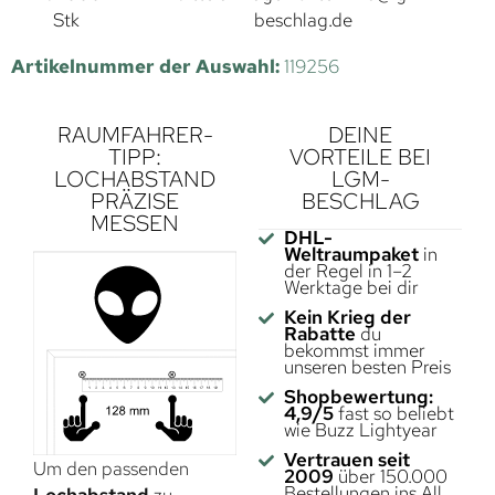
Stk
beschlag.de
Artikelnummer der Auswahl:
119256
RAUMFAHRER-
DEINE
TIPP:
VORTEILE BEI
LOCHABSTAND
LGM-
PRÄZISE
BESCHLAG
MESSEN
DHL-
Weltraumpaket
in
der Regel in 1–2
Werktage bei dir
Kein Krieg der
Rabatte
du
bekommst immer
unseren besten Preis
Shopbewertung:
4,9/5
fast so beliebt
wie Buzz Lightyear
Vertrauen seit
Um den passenden
2009
über 150.000
Bestellungen ins All