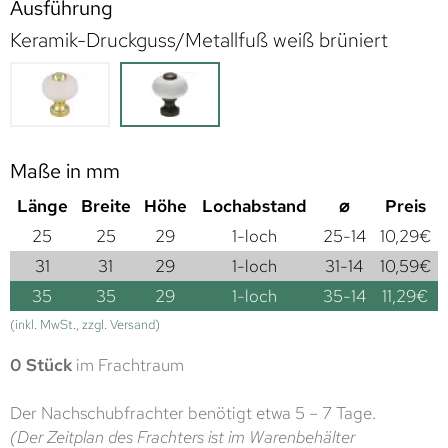
Ausführung
Keramik-Druckguss/Metallfuß weiß brüniert
Maße in mm
Länge
Breite
Höhe
Lochabstand
⌀
Preis
25
25
29
1-loch
25-14
10,29
€
31
31
29
1-loch
31-14
10,59
€
35
35
29
1-loch
35-14
11,29
€
(inkl. MwSt., zzgl. Versand)
0 Stück
im Frachtraum
Der Nachschubfrachter benötigt etwa 5 – 7 Tage.
(Der Zeitplan des Frachters ist im Warenbehälter