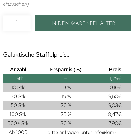
einzusehen)
IN DEN WARENBEHÄLTER
Galaktische Staffelpreise
Anzahl
Ersparnis (%)
Preis
1
Stk
—
11,29
€
10 Stk
10 %
10,16
€
30 Stk
15 %
9,60
€
50 Stk
20 %
9,03
€
100 Stk
25 %
8,47
€
500+ Stk
30 %
7,90
€
Ab 1000
bitte anfragen unter
info@lgm-