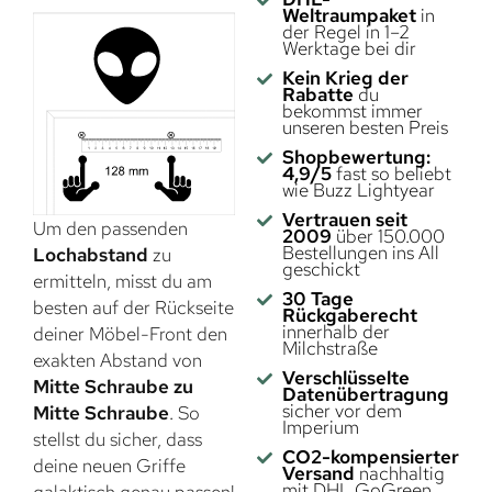
Weltraumpaket
in
der Regel in 1–2
Werktage bei dir
Kein Krieg der
Rabatte
du
bekommst immer
unseren besten Preis
Shopbewertung:
4,9/5
fast so beliebt
wie Buzz Lightyear
Vertrauen seit
Um den passenden
2009
über 150.000
Bestellungen ins All
Lochabstand
zu
geschickt
ermitteln, misst du am
30 Tage
besten auf der Rückseite
Rückgaberecht
innerhalb der
deiner Möbel-Front den
Milchstraße
exakten Abstand von
Verschlüsselte
Mitte Schraube zu
Datenübertragung
sicher vor dem
Mitte Schraube
. So
Imperium
stellst du sicher, dass
CO2-kompensierter
deine neuen Griffe
Versand
nachhaltig
mit DHL GoGreen