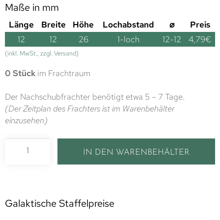
Maße in mm
Länge
Breite
Höhe
Lochabstand
⌀
Preis
12
12
26
1-loch
12-12
4,79
€
(inkl. MwSt., zzgl. Versand)
0 Stück
im Frachtraum
Der Nachschubfrachter benötigt etwa 5 – 7 Tage.
(Der Zeitplan des Frachters ist im Warenbehälter
einzusehen)
IN DEN WARENBEHÄLTER
Galaktische Staffelpreise