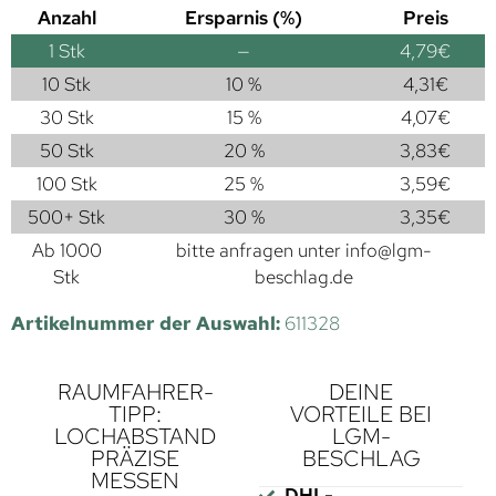
Anzahl
Ersparnis (%)
Preis
1
Stk
—
4,79
€
10 Stk
10 %
4,31
€
30 Stk
15 %
4,07
€
50 Stk
20 %
3,83
€
100 Stk
25 %
3,59
€
500+ Stk
30 %
3,35
€
Ab 1000
bitte anfragen unter
info@lgm-
Stk
beschlag.de
Artikelnummer der Auswahl:
611328
RAUMFAHRER-
DEINE
TIPP:
VORTEILE BEI
LOCHABSTAND
LGM-
PRÄZISE
BESCHLAG
MESSEN
DHL-