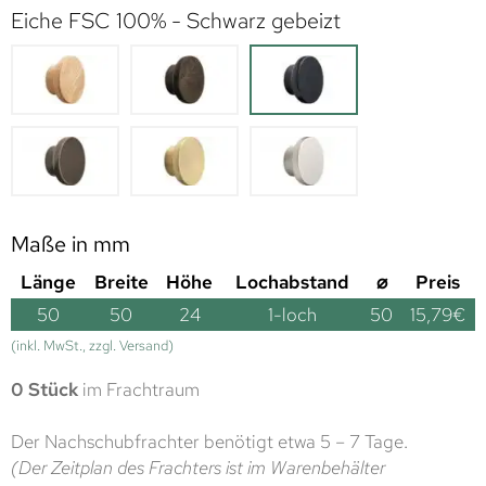
Eiche FSC 100% - Schwarz gebeizt
Maße in mm
Länge
Breite
Höhe
Lochabstand
⌀
Preis
50
50
24
1-loch
50
15,79
€
(inkl. MwSt., zzgl. Versand)
0 Stück
im Frachtraum
Der Nachschubfrachter benötigt etwa 5 – 7 Tage.
(Der Zeitplan des Frachters ist im Warenbehälter