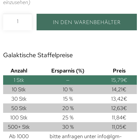
einzusehen)
IN DEN WARENBEHÄLTER
Galaktische Staffelpreise
Anzahl
Ersparnis (%)
Preis
1
Stk
—
15,79
€
10 Stk
10 %
14,21
€
30 Stk
15 %
13,42
€
50 Stk
20 %
12,63
€
100 Stk
25 %
11,84
€
500+ Stk
30 %
11,05
€
Ab 1000
bitte anfragen unter
info@lgm-