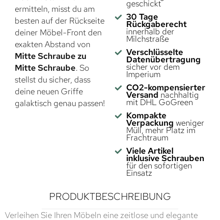
geschickt
ermitteln, misst du am
30 Tage
besten auf der Rückseite
Rückgaberecht
innerhalb der
deiner Möbel-Front den
Milchstraße
exakten Abstand von
Verschlüsselte
Mitte Schraube zu
Datenübertragung
sicher vor dem
Mitte Schraube
. So
Imperium
stellst du sicher, dass
CO2-kompensierter
deine neuen Griffe
Versand
nachhaltig
mit DHL GoGreen
galaktisch genau passen!
Kompakte
Verpackung
weniger
Müll, mehr Platz im
Frachtraum
Viele Artikel
inklusive Schrauben
für den sofortigen
Einsatz
PRODUKTBESCHREIBUNG
Verleihen Sie Ihren Möbeln eine zeitlose und elegante