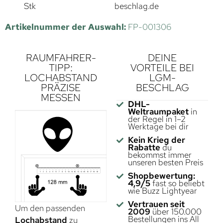
Stk
beschlag.de
Artikelnummer der Auswahl:
FP-001306
RAUMFAHRER-
DEINE
TIPP:
VORTEILE BEI
LOCHABSTAND
LGM-
PRÄZISE
BESCHLAG
MESSEN
DHL-
Weltraumpaket
in
der Regel in 1–2
Werktage bei dir
Kein Krieg der
Rabatte
du
bekommst immer
unseren besten Preis
Shopbewertung:
4,9/5
fast so beliebt
wie Buzz Lightyear
Vertrauen seit
Um den passenden
2009
über 150.000
Bestellungen ins All
Lochabstand
zu