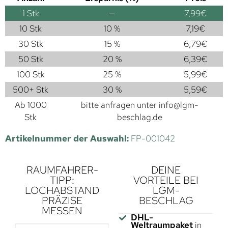
1
Stk
—
7,99
€
10 Stk
10 %
7,19
€
30 Stk
15 %
6,79
€
50 Stk
20 %
6,39
€
100 Stk
25 %
5,99
€
500+ Stk
30 %
5,59
€
Ab 1000
bitte anfragen unter
info@lgm-
Stk
beschlag.de
Artikelnummer der Auswahl:
FP-001042
RAUMFAHRER-
DEINE
TIPP:
VORTEILE BEI
LOCHABSTAND
LGM-
PRÄZISE
BESCHLAG
MESSEN
DHL-
Weltraumpaket
in