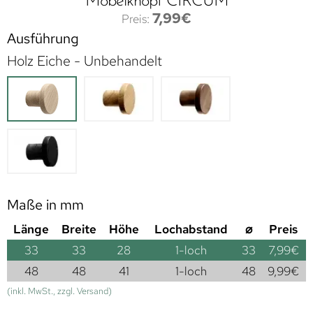
Möbelknopf CIRCUM
7,99
€
Ausführung
Holz Eiche - Unbehandelt
Maße in mm
Länge
Breite
Höhe
Lochabstand
⌀
Preis
33
33
28
1-loch
33
7,99
€
48
48
41
1-loch
48
9,99
€
(inkl. MwSt., zzgl. Versand)