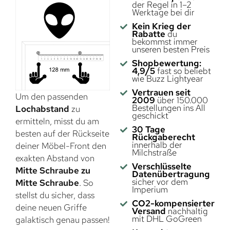
der Regel in 1–2
Werktage bei dir
Kein Krieg der
Rabatte
du
bekommst immer
unseren besten Preis
Shopbewertung:
4,9/5
fast so beliebt
wie Buzz Lightyear
Vertrauen seit
Um den passenden
2009
über 150.000
Bestellungen ins All
Lochabstand
zu
geschickt
ermitteln, misst du am
30 Tage
besten auf der Rückseite
Rückgaberecht
innerhalb der
deiner Möbel-Front den
Milchstraße
exakten Abstand von
Verschlüsselte
Mitte Schraube zu
Datenübertragung
sicher vor dem
Mitte Schraube
. So
Imperium
stellst du sicher, dass
CO2-kompensierter
deine neuen Griffe
Versand
nachhaltig
mit DHL GoGreen
galaktisch genau passen!