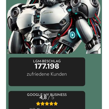
LGM-BESCHLAG
177.198
zufriedene Kunden
GOOGLE MY BUSINESS
4,8
/ 5