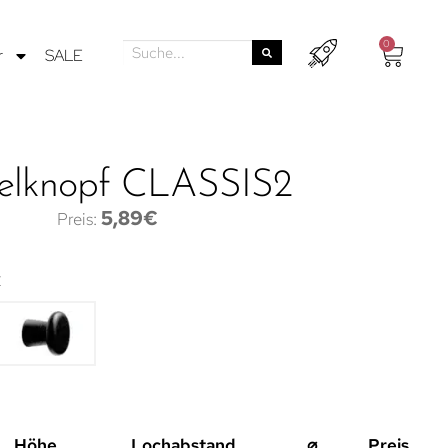
0
r
SALE
lknopf CLASSIS2
5,89
€
t
Höhe
Lochabstand
⌀
Preis