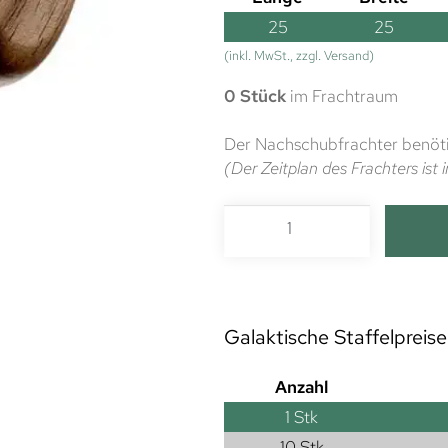
25
25
(inkl. MwSt., zzgl. Versand)
0 Stück
im Frachtraum
Der Nachschubfrachter benöti
(Der Zeitplan des Frachters is
Galaktische Staffelpreise
Anzahl
1
Stk
10 Stk