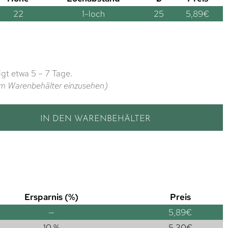
22
1-loch
25
5,89
€
gt etwa 5 – 7 Tage.
t im Warenbehälter einzusehen)
IN DEN WARENBEHÄLTER
Ersparnis (%)
Preis
—
5,89
€
10 %
5,30
€