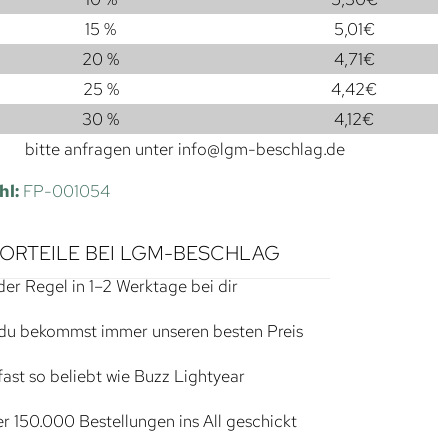
15 %
5,01
€
20 %
4,71
€
25 %
4,42
€
30 %
4,12
€
bitte anfragen unter
info@lgm-beschlag.de
hl:
FP-001054
VORTEILE BEI LGM-BESCHLAG
der Regel in 1–2 Werktage bei dir
du bekommst immer unseren besten Preis
ast so beliebt wie Buzz Lightyear
r 150.000 Bestellungen ins All geschickt