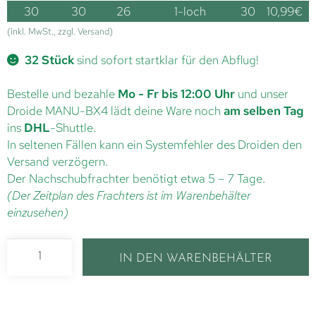
30
30
26
1-loch
30
10,99
€
(inkl. MwSt., zzgl. Versand)
32 Stück
sind sofort startklar für den Abflug!
Bestelle und bezahle
Mo - Fr bis 12:00 Uhr
und unser
Droide MANU-BX4 lädt deine Ware noch
am selben Tag
ins
DHL
-Shuttle.
In seltenen Fällen kann ein Systemfehler des Droiden den
Versand verzögern.
Der Nachschubfrachter benötigt etwa 5 – 7 Tage.
(Der Zeitplan des Frachters ist im Warenbehälter
einzusehen)
IN DEN WARENBEHÄLTER