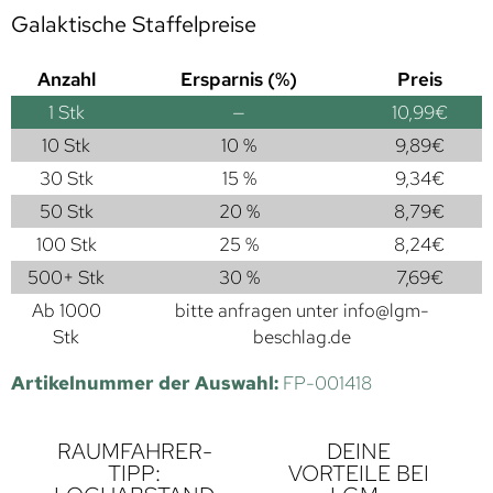
Galaktische Staffelpreise
Anzahl
Ersparnis (%)
Preis
1
Stk
—
10,99
€
10 Stk
10 %
9,89
€
30 Stk
15 %
9,34
€
50 Stk
20 %
8,79
€
100 Stk
25 %
8,24
€
500+ Stk
30 %
7,69
€
Ab 1000
bitte anfragen unter
info@lgm-
Stk
beschlag.de
Artikelnummer der Auswahl:
FP-001418
RAUMFAHRER-
DEINE
TIPP:
VORTEILE BEI