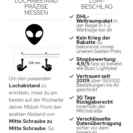
LOCHABSTAND
LGM-
PRÄZISE
BESCHLAG
MESSEN
DHL-
Weltraumpaket
in
der Regel in 1–2
Werktage bei dir
Kein Krieg der
Rabatte
du
bekommst immer
unseren besten Preis
Shopbewertung:
4,9/5
fast so beliebt
wie Buzz Lightyear
Vertrauen seit
Um den passenden
2009
über 150.000
Bestellungen ins All
Lochabstand
zu
geschickt
ermitteln, misst du am
30 Tage
besten auf der Rückseite
Rückgaberecht
innerhalb der
deiner Möbel-Front den
Milchstraße
exakten Abstand von
Verschlüsselte
Mitte Schraube zu
Datenübertragung
sicher vor dem
Mitte Schraube
. So
Imperium