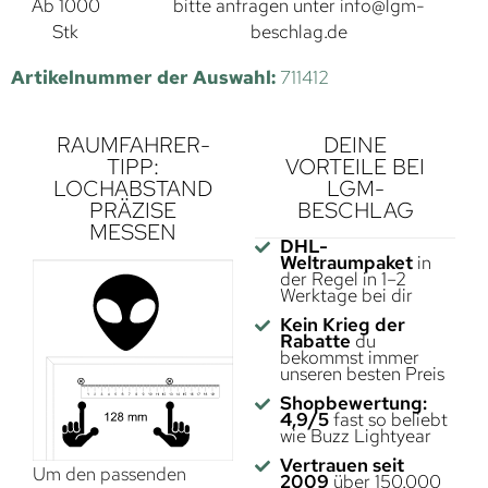
Ab 1000
bitte anfragen unter
info@lgm-
Stk
beschlag.de
Artikelnummer der Auswahl:
711412
RAUMFAHRER-
DEINE
TIPP:
VORTEILE BEI
LOCHABSTAND
LGM-
PRÄZISE
BESCHLAG
MESSEN
DHL-
Weltraumpaket
in
der Regel in 1–2
Werktage bei dir
Kein Krieg der
Rabatte
du
bekommst immer
unseren besten Preis
Shopbewertung:
4,9/5
fast so beliebt
wie Buzz Lightyear
Vertrauen seit
Um den passenden
2009
über 150.000