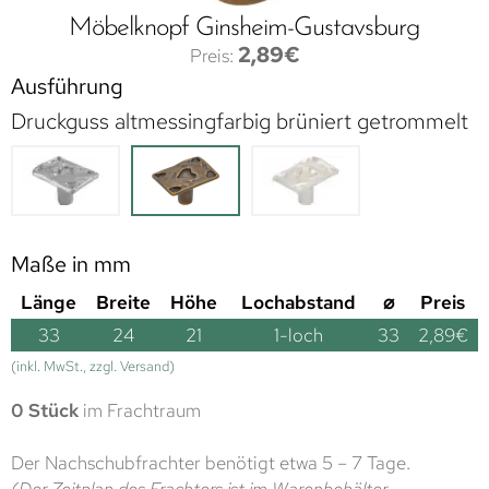
Möbelknopf Ginsheim-Gustavsburg
2,89
€
Ausführung
Druckguss altmessingfarbig brüniert getrommelt
Maße in mm
Länge
Breite
Höhe
Lochabstand
⌀
Preis
33
24
21
1-loch
33
2,89
€
(inkl. MwSt., zzgl. Versand)
0 Stück
im Frachtraum
Der Nachschubfrachter benötigt etwa 5 – 7 Tage.
(Der Zeitplan des Frachters ist im Warenbehälter