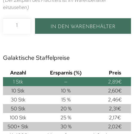
einzusehen)
IN DEN WARENBEHÄLTER
Galaktische Staffelpreise
Anzahl
Ersparnis (%)
Preis
1
Stk
—
2,89
€
10 Stk
10 %
2,60
€
30 Stk
15 %
2,46
€
50 Stk
20 %
2,31
€
100 Stk
25 %
2,17
€
500+ Stk
30 %
2,02
€