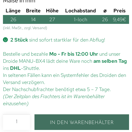
Maße in mm
Länge
Breite
Höhe
Lochabstand
⌀
Preis
26
14
27
1-loch
26
9,49
€
(inkl. MwSt., zzgl. Versand)
2 Stück
sind sofort startklar für den Abflug!
Bestelle und bezahle
Mo - Fr bis 12:00 Uhr
und unser
Droide MANU-BX4 lädt deine Ware noch
am selben Tag
ins
DHL
-Shuttle.
In seltenen Fällen kann ein Systemfehler des Droiden den
Versand verzögern.
Der Nachschubfrachter benötigt etwa 5 – 7 Tage.
(Der Zeitplan des Frachters ist im Warenbehälter
einzusehen)
IN DEN WARENBEHÄLTER