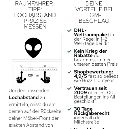
RAUMFAHRER-
DEINE
TIPP:
VORTEILE BEI
LOCHABSTAND
LGM-
PRÄZISE
BESCHLAG
MESSEN
DHL-
Weltraumpaket
in
der Regel in 1–2
Werktage bei dir
Kein Krieg der
Rabatte
du
bekommst immer
unseren besten Preis
Shopbewertung:
4,9/5
fast so beliebt
wie Buzz Lightyear
Vertrauen seit
Um den passenden
2009
über 150.000
Bestellungen ins All
Lochabstand
zu
geschickt
ermitteln, misst du am
30 Tage
besten auf der Rückseite
Rückgaberecht
innerhalb der
deiner Möbel-Front den
Milchstraße
exakten Abstand von