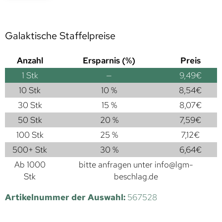
Galaktische Staffelpreise
Anzahl
Ersparnis (%)
Preis
1
Stk
—
9,49
€
10 Stk
10 %
8,54
€
30 Stk
15 %
8,07
€
50 Stk
20 %
7,59
€
100 Stk
25 %
7,12
€
500+ Stk
30 %
6,64
€
Ab 1000
bitte anfragen unter
info@lgm-
Stk
beschlag.de
Artikelnummer der Auswahl:
567528