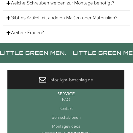
Welche Schrauben werden zur Montage benötigt?
Gibt es Artikel mit anderen Maßen oder Materialien?
Weitere Fragen?
 GREEN MEN.
LITTLE GREEN MEN.
LI
info@lgm-beschlag.de
SERVICE
FAQ
Kontakt
Bohrschablonen
Montagevideos