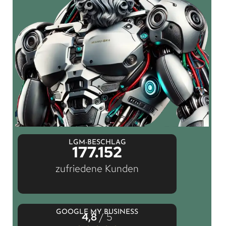
LGM-BESCHLAG
177.152
zufriedene Kunden
GOOGLE MY BUSINESS
4,8
/ 5