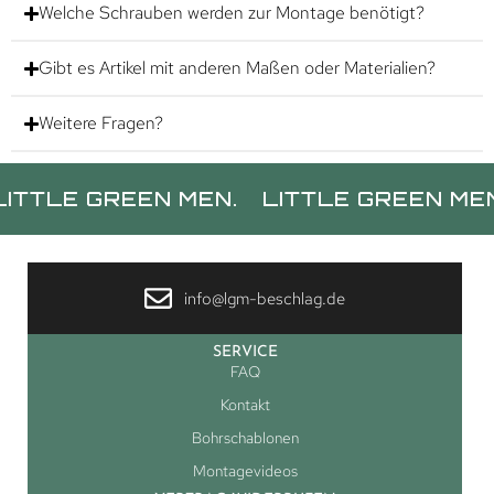
Welche Schrauben werden zur Montage benötigt?
Gibt es Artikel mit anderen Maßen oder Materialien?
Weitere Fragen?
 GREEN MEN.
LITTLE GREEN MEN.
LI
info@lgm-beschlag.de
SERVICE
FAQ
Kontakt
Bohrschablonen
Montagevideos