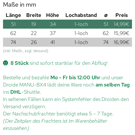
Maße in mm
Länge
Breite
Höhe
Lochabstand
⌀
Preis
51
19
34
1-loch
51
14,99
€
62
22
37
1-loch
62
15,99
€
74
26
41
1-loch
74
16,99
€
(inkl. MwSt., zzgl. Versand)
8 Stück
sind sofort startklar für den Abflug!
Bestelle und bezahle
Mo - Fr bis 12:00 Uhr
und unser
Droide MANU-BX4 lädt deine Ware noch
am selben Tag
ins
DHL
-Shuttle.
In seltenen Fällen kann ein Systemfehler des Droiden den
Versand verzögern.
Der Nachschubfrachter benötigt etwa 5 – 7 Tage.
(Der Zeitplan des Frachters ist im Warenbehälter
einzusehen)