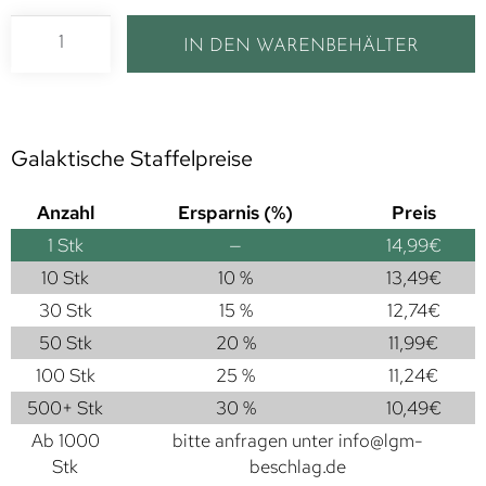
IN DEN WARENBEHÄLTER
Galaktische Staffelpreise
Anzahl
Ersparnis (%)
Preis
1
Stk
—
14,99
€
10 Stk
10 %
13,49
€
30 Stk
15 %
12,74
€
50 Stk
20 %
11,99
€
100 Stk
25 %
11,24
€
500+ Stk
30 %
10,49
€
Ab 1000
bitte anfragen unter
info@lgm-
Stk
beschlag.de