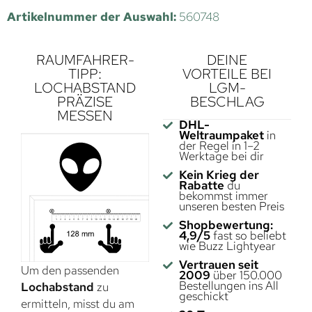
Artikelnummer der Auswahl:
560748
RAUMFAHRER-
DEINE
TIPP:
VORTEILE BEI
LOCHABSTAND
LGM-
PRÄZISE
BESCHLAG
MESSEN
DHL-
Weltraumpaket
in
der Regel in 1–2
Werktage bei dir
Kein Krieg der
Rabatte
du
bekommst immer
unseren besten Preis
Shopbewertung:
4,9/5
fast so beliebt
wie Buzz Lightyear
Vertrauen seit
Um den passenden
2009
über 150.000
Bestellungen ins All
Lochabstand
zu
geschickt
ermitteln, misst du am