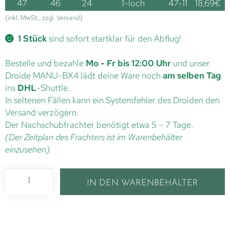
47
46
24
1-loch
47-11
18,69
€
(inkl. MwSt., zzgl. Versand)
1 Stück
sind sofort startklar für den Abflug!
Bestelle und bezahle
Mo - Fr bis 12:00 Uhr
und unser
Droide MANU-BX4 lädt deine Ware noch
am selben Tag
ins
DHL
-Shuttle.
In seltenen Fällen kann ein Systemfehler des Droiden den
Versand verzögern.
Der Nachschubfrachter benötigt etwa 5 – 7 Tage.
(Der Zeitplan des Frachters ist im Warenbehälter
einzusehen)
IN DEN WARENBEHÄLTER