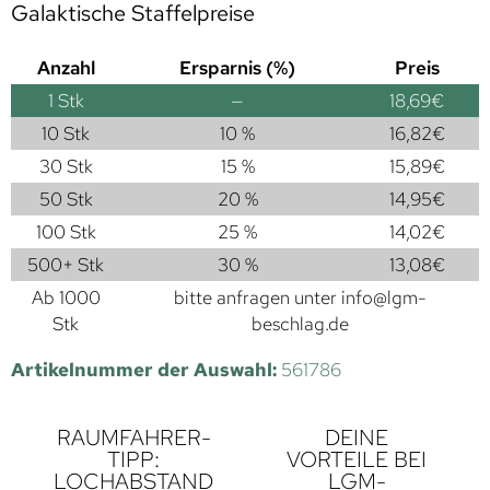
Galaktische Staffelpreise
Anzahl
Ersparnis (%)
Preis
1
Stk
—
18,69
€
10 Stk
10 %
16,82
€
30 Stk
15 %
15,89
€
50 Stk
20 %
14,95
€
100 Stk
25 %
14,02
€
500+ Stk
30 %
13,08
€
Ab 1000
bitte anfragen unter
info@lgm-
Stk
beschlag.de
Artikelnummer der Auswahl:
561786
RAUMFAHRER-
DEINE
TIPP:
VORTEILE BEI
LOCHABSTAND
LGM-