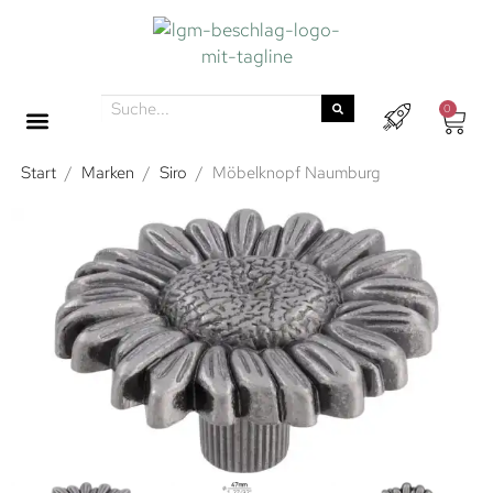
0
Start
/
Marken
/
Siro
/
Möbelknopf Naumburg