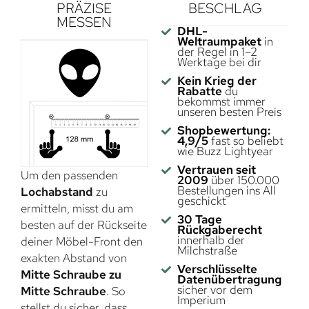
PRÄZISE
BESCHLAG
MESSEN
DHL-
Weltraumpaket
in
der Regel in 1–2
Werktage bei dir
Kein Krieg der
Rabatte
du
bekommst immer
unseren besten Preis
Shopbewertung:
4,9/5
fast so beliebt
wie Buzz Lightyear
Vertrauen seit
Um den passenden
2009
über 150.000
Bestellungen ins All
Lochabstand
zu
geschickt
ermitteln, misst du am
30 Tage
besten auf der Rückseite
Rückgaberecht
innerhalb der
deiner Möbel-Front den
Milchstraße
exakten Abstand von
Verschlüsselte
Mitte Schraube zu
Datenübertragung
sicher vor dem
Mitte Schraube
. So
Imperium
stellst du sicher, dass